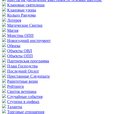
Клановые святилища
Клановые узоры
Кольцо Рандома
Лотерея
Магические Свитки
Магия
Монстры ОПП
Новогодний инструмент
Образы
Объекты ОВЛ
Объекты ОПП
Партнерская программа
Плащ Господства
Последний Оплот
Пристанище Следопыта
Раритетные вещи
Рейтинги
Свиток ветерана
Случайные события
Ступени в цифрах
Таланты
Торговые отношения