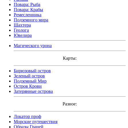
Повара: Рыба
Повара: Крабы
Ремесленника
Подземного мира
Шахтера
Геолога
Ювелира
Магического урона
Карты:
Бирюзовый остров
Зеленый остров
Подземный Мир
Остров Крови
Затерянные острова
Разное:
Локатор проф
Морские путешествия
Образы Граней