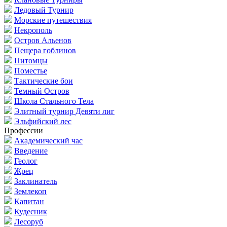
Ледовый Турнир
Морские путешествия
Некрополь
Остров Альенов
Пещера гоблинов
Питомцы
Поместье
Тактические бои
Темный Остров
Школа Стального Тела
Элитный турнир Девяти лиг
Эльфийский лес
Профессии
Академический час
Введение
Геолог
Жрец
Заклинатель
Землекоп
Капитан
Кудесник
Лесоруб