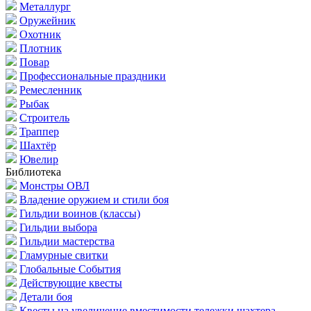
Металлург
Оружейник
Охотник
Плотник
Повар
Профессиональные праздники
Ремесленник
Рыбак
Строитель
Траппер
Шахтёр
Ювелир
Библиотека
Монстры ОВЛ
Владение оружием и стили боя
Гильдии воинов (классы)
Гильдии выбора
Гильдии мастерства
Гламурные свитки
Глобальные События
Действующие квесты
Детали боя
Квесты на увеличение вместимости тележки шахтера.