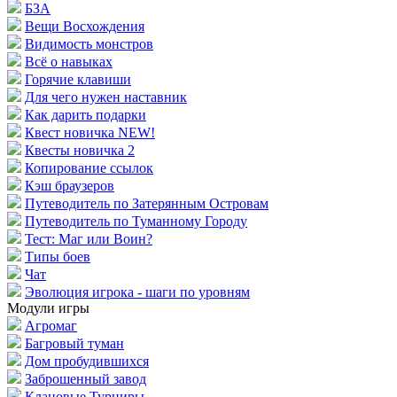
БЗА
Вещи Восхождения
Видимость монстров
Всё о навыках
Горячие клавиши
Для чего нужен наставник
Как дарить подарки
Квест новичка NEW!
Квесты новичка 2
Копирование ссылок
Кэш браузеров
Путеводитель по Затерянным Островам
Путеводитель по Туманному Городу
Тест: Маг или Воин?
Типы боев
Чат
Эволюция игрока - шаги по уровням
Модули игры
Агромаг
Багровый туман
Дом пробудившихся
Заброшенный завод
Клановые Турниры