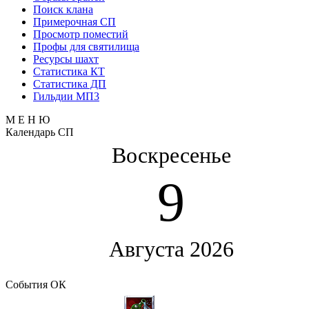
Поиск клана
Примерочная СП
Просмотр поместий
Профы для святилища
Ресурсы шахт
Статистика КТ
Статистика ДП
Гильдии МП3
М Е Н Ю
Календарь СП
Воскресенье
9
Августа 2026
События ОК