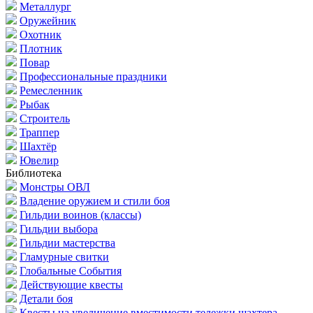
Металлург
Оружейник
Охотник
Плотник
Повар
Профессиональные праздники
Ремесленник
Рыбак
Строитель
Траппер
Шахтёр
Ювелир
Библиотека
Монстры ОВЛ
Владение оружием и стили боя
Гильдии воинов (классы)
Гильдии выбора
Гильдии мастерства
Гламурные свитки
Глобальные События
Действующие квесты
Детали боя
Квесты на увеличение вместимости тележки шахтера.