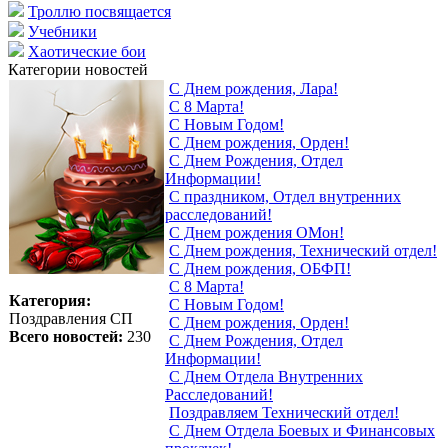
Троллю посвящается
Учебники
Хаотические бои
Категории новостей
С Днем рождения, Лара!
С 8 Марта!
С Новым Годом!
С Днем рождения, Орден!
С Днем Рождения, Отдел
Информации!
С праздником, Отдел внутренних
расследований!
С Днем рождения ОМон!
С Днем рождения, Технический отдел!
С Днем рождения, ОБФП!
С 8 Марта!
Категория:
С Новым Годом!
Поздравления СП
С Днем рождения, Орден!
Всего новостей:
230
С Днем Рождения, Отдел
Информации!
С Днем Отдела Внутренних
Расследований!
Поздравляем Технический отдел!
С Днем Отдела Боевых и Финансовых