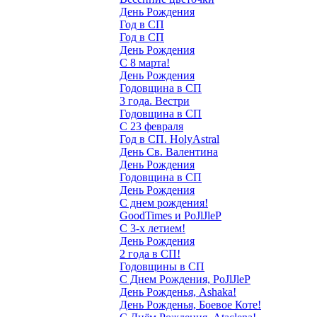
День Рождения
Год в СП
Год в СП
День Рождения
С 8 марта!
День Рождения
Годовщина в СП
3 года. Вестри
Годовщина в СП
С 23 февраля
Год в СП. HolyAstral
День Св. Валентина
День Рождения
Годовщина в СП
День Рождения
С днем рождения!
GoodTimes и PoJlJleP
С 3-х летием!
День Рождения
2 года в СП!
Годовщины в СП
С Днем Рождения, PoJlJleP
День Рожденья, Ashaka!
День Рожденья, Боевое Коте!