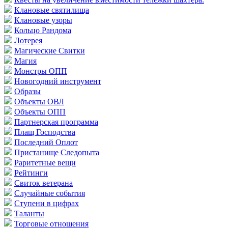
Клановые святилища
Клановые узоры
Кольцо Рандома
Лотерея
Магические Свитки
Магия
Монстры ОПП
Новогодний инструмент
Образы
Объекты ОВЛ
Объекты ОПП
Партнерская программа
Плащ Господства
Последний Оплот
Пристанище Следопыта
Раритетные вещи
Рейтинги
Свиток ветерана
Случайные события
Ступени в цифрах
Таланты
Торговые отношения