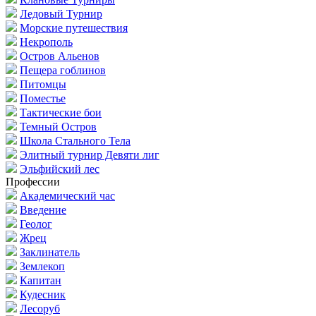
Ледовый Турнир
Морские путешествия
Некрополь
Остров Альенов
Пещера гоблинов
Питомцы
Поместье
Тактические бои
Темный Остров
Школа Стального Тела
Элитный турнир Девяти лиг
Эльфийский лес
Профессии
Академический час
Введение
Геолог
Жрец
Заклинатель
Землекоп
Капитан
Кудесник
Лесоруб