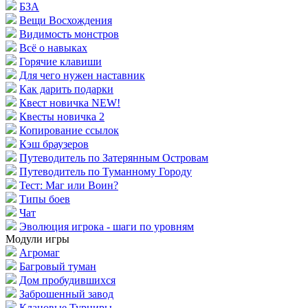
БЗА
Вещи Восхождения
Видимость монстров
Всё о навыках
Горячие клавиши
Для чего нужен наставник
Как дарить подарки
Квест новичка NEW!
Квесты новичка 2
Копирование ссылок
Кэш браузеров
Путеводитель по Затерянным Островам
Путеводитель по Туманному Городу
Тест: Маг или Воин?
Типы боев
Чат
Эволюция игрока - шаги по уровням
Модули игры
Агромаг
Багровый туман
Дом пробудившихся
Заброшенный завод
Клановые Турниры