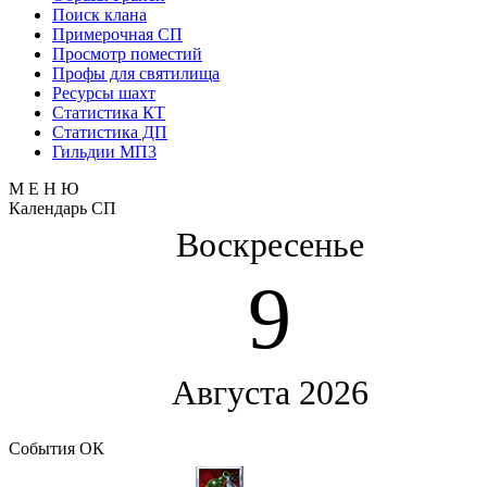
Поиск клана
Примерочная СП
Просмотр поместий
Профы для святилища
Ресурсы шахт
Статистика КТ
Статистика ДП
Гильдии МП3
М Е Н Ю
Календарь СП
Воскресенье
9
Августа 2026
События ОК