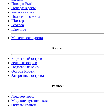
Повара: Рыба
Повара: Крабы
Ремесленника
Подземного мира
Шахтера
Геолога
Ювелира
Магического урона
Карты:
Бирюзовый остров
Зеленый остров
Подземный Мир
Остров Крови
Затерянные острова
Разное:
Локатор проф
Морские путешествия
Образы Граней