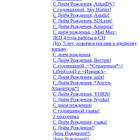
С Днем Рождения, AskalDV!
С годовщиной, Sky Hunter!
С Днём Рождения, Astalla!
С Днём Рождения, SDLeon!
С Днём Рождения, Kniginia!
С днём рожденья, ~Mad Max~
JKD 4 года работы в СП
Доз, 5 лет, ложимся ногами к ядерному
взрыву
С днем рождения
С Днём Рождения, Вестри!
С годовщиной, ~*Странница*~!
LifeisGooD и ~ИришкА~
С Днем Рождения, anix!
С Днём Рождения, *Ангел-
Хранитель*!
С Днём Рождения, YORN!
С Днём Рождения, Nyuka!
С днем рождения!
С годовщиной главы!
2 праздника
С Днём Рождения, глава!
С Днём Рождения!!
День Рождения!!!
День Рождения!!