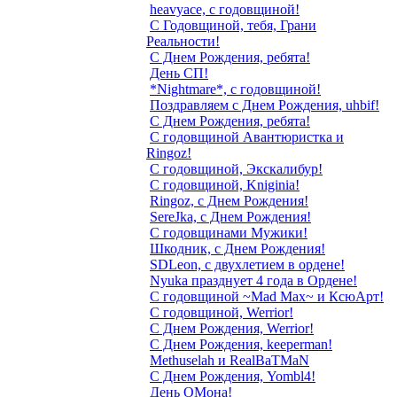
heavyace, с годовщиной!
С Годовщиной, тебя, Грани
Реальности!
С Днем Рождения, ребята!
День СП!
*Nightmare*, с годовщиной!
Поздравляем с Днем Рождения, uhbif!
С Днем Рождения, ребята!
С годовщиной Авантюристка и
Ringoz!
С годовщиной, Экскалибур!
С годовщиной, Kniginia!
Ringoz, с Днем Рождения!
SereJka, с Днем Рождения!
C годовщинами Мужики!
Шкодник, с Днем Рождения!
SDLeon, с двухлетием в ордене!
Nyuka празднует 4 года в Ордене!
С годовщиной ~Mad Max~ и КсюАрт!
С годовщиной, Werrior!
С Днем Рождения, Werrior!
С Днем Рождения, keeperman!
Methuselah и RealBaTMaN
С Днем Рождения, Yombl4!
День ОМона!