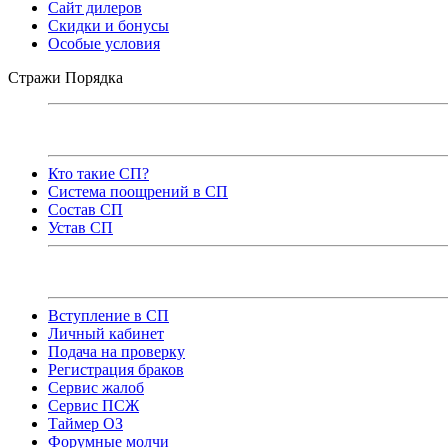
Сайт дилеров
Скидки и бонусы
Особые условия
Стражи Порядка
Кто такие СП?
Система поощрений в СП
Состав СП
Устав СП
Вступление в СП
Личный кабинет
Подача на проверку
Регистрация браков
Сервис жалоб
Сервис ПСЖ
Таймер ОЗ
Форумные молчи