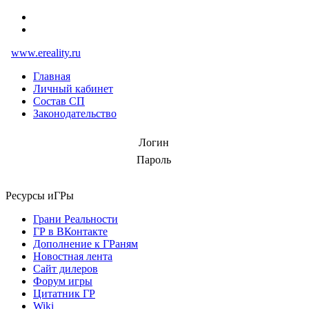
www.ereality.ru
Главная
Личный кабинет
Состав СП
Законодательство
Логин
Пароль
Ресурсы иГРы
Грани Реальности
ГР в ВКонтакте
Дополнение к ГРаням
Новостная лента
Сайт дилеров
Форум игры
Цитатник ГР
Wiki