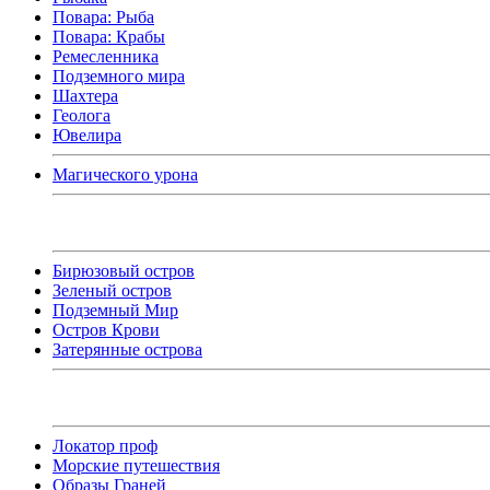
Повара: Рыба
Повара: Крабы
Ремесленника
Подземного мира
Шахтера
Геолога
Ювелира
Магического урона
Бирюзовый остров
Зеленый остров
Подземный Мир
Остров Крови
Затерянные острова
Локатор проф
Морские путешествия
Образы Граней