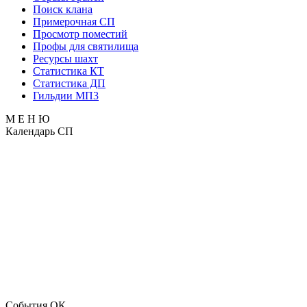
Поиск клана
Примерочная СП
Просмотр поместий
Профы для святилища
Ресурсы шахт
Статистика КТ
Статистика ДП
Гильдии МП3
М Е Н Ю
Календарь СП
События ОК