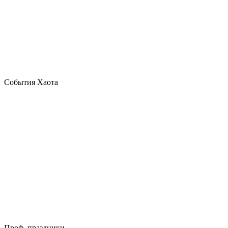
События Хаота
Проф. праздники