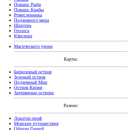
Повара: Рыба
Повара: Крабы
Ремесленника
Подземного мира
Шахтера
Геолога
Ювелира
Магического урона
Карты:
Бирюзовый остров
Зеленый остров
Подземный Мир
Остров Крови
Затерянные острова
Разное:
Локатор проф
Морские путешествия
Образы Граней