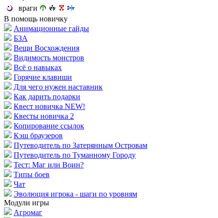
враги
В помощь новичку
Анимационные гайды
БЗА
Вещи Восхождения
Видимость монстров
Всё о навыках
Горячие клавиши
Для чего нужен наставник
Как дарить подарки
Квест новичка NEW!
Квесты новичка 2
Копирование ссылок
Кэш браузеров
Путеводитель по Затерянным Островам
Путеводитель по Туманному Городу
Тест: Маг или Воин?
Типы боев
Чат
Эволюция игрока - шаги по уровням
Модули игры
Агромаг