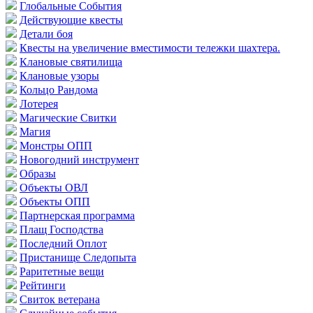
Глобальные События
Действующие квесты
Детали боя
Квесты на увеличение вместимости тележки шахтера.
Клановые святилища
Клановые узоры
Кольцо Рандома
Лотерея
Магические Свитки
Магия
Монстры ОПП
Новогодний инструмент
Образы
Объекты ОВЛ
Объекты ОПП
Партнерская программа
Плащ Господства
Последний Оплот
Пристанище Следопыта
Раритетные вещи
Рейтинги
Свиток ветерана