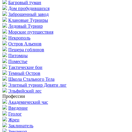
Багровый туман
Дом пробудившихся
Заброшенный завод
Клановые Турниры
Ледовый Турнир
Морские путешествия
Некрополь
Остров Альенов
Пещера гоблинов
Питомцы
Поместье
Тактические бои
Темный Остров
Школа Стального Тела
Элитный турнир Девяти лиг
Эльфийский лес
Профессии
Академический час
Введение
Геолог
Жрец
Заклинатель
Землекоп