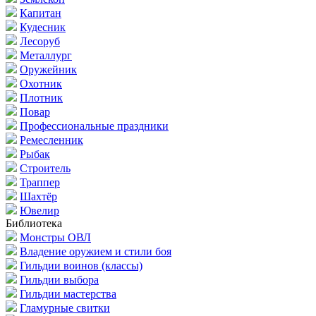
Капитан
Кудесник
Лесоруб
Металлург
Оружейник
Охотник
Плотник
Повар
Профессиональные праздники
Ремесленник
Рыбак
Строитель
Траппер
Шахтёр
Ювелир
Библиотека
Монстры ОВЛ
Владение оружием и стили боя
Гильдии воинов (классы)
Гильдии выбора
Гильдии мастерства
Гламурные свитки