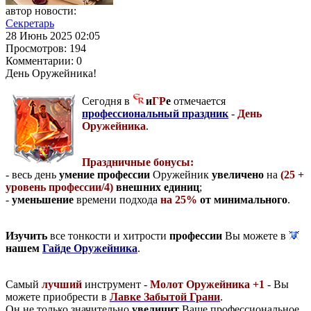
автор новости:
Секретарь
28 Июнь 2025 02:05
Просмотров:
194
Комментарии:
0
День Оружейника!
Сегодня в
и
ГР
е
отмечается
профессиональный праздник
-
День
Оружейника
.
Праздничные бонусы:
- весь день
умение профессии
Оружейник
увеличено
на
(25 +
уровень профессии/4)
внешних единиц
;
-
уменьшение
времени подхода
на 25%
от минимального
.
Изучить
все тонкости и хитрости
профессии
Вы можете в
нашем
Гайде Оружейника
.
Самый
лучший
инструмент -
Молот Оружейника +1
- Вы
можете приобрести в
Лавке Забытой Грани
.
Он не только значительно
увеличит
Ваше профессиональное