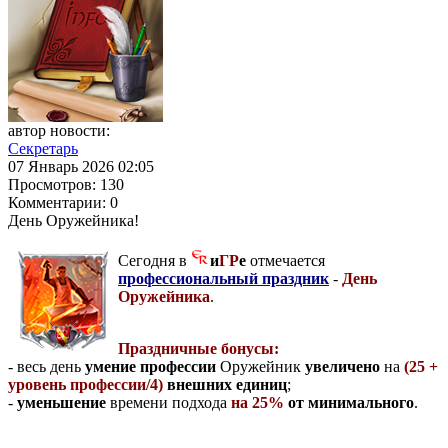
автор новости:
Секретарь
07 Январь 2026 02:05
Просмотров:
130
Комментарии:
0
День Оружейника!
Сегодня в
и
ГР
е
отмечается
профессиональный праздник
-
День
Оружейника
.
Праздничные бонусы:
- весь день
умение профессии
Оружейник
увеличено
на
(25 +
уровень профессии/4)
внешних единиц
;
-
уменьшение
времени подхода
на 25%
от минимального
.