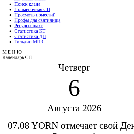
Поиск клана
Примерочная СП
Просмотр поместий
Профы для святилища
Ресурсы шахт
Статистика КТ
Статистика ДП
Гильдии МП3
М Е Н Ю
Календарь СП
Четверг
6
Августа 2026
07.08 YORN отмечает свой Де