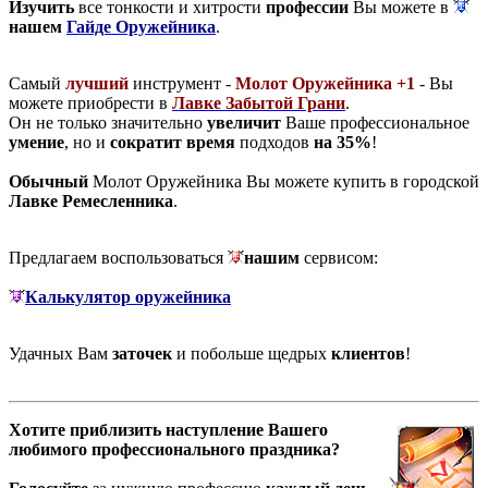
Изучить
все тонкости и хитрости
профессии
Вы можете в
нашем
Гайде Оружейника
.
Самый
лучший
инструмент -
Молот Оружейника +1
- Вы
можете приобрести в
Лавке Забытой Грани
.
Он не только значительно
увеличит
Ваше профессиональное
умение
, но и
сократит время
подходов
на 35%
!
Обычный
Молот Оружейника Вы можете купить в городской
Лавке Ремесленника
.
Предлагаем воспользоваться
нашим
сервисом:
Калькулятор оружейника
Удачных Вам
заточек
и побольше щедрых
клиентов
!
Хотите приблизить наступление Вашего
любимого профессионального праздника?