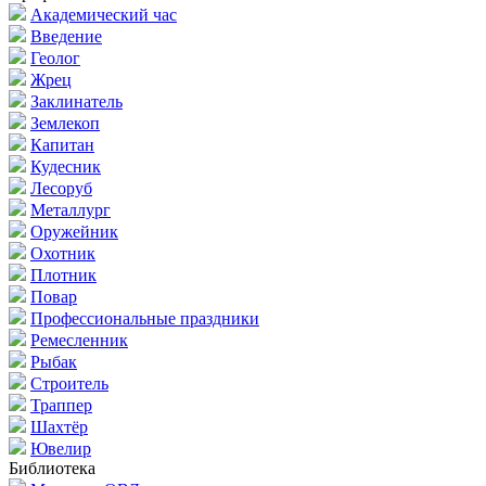
Академический час
Введение
Геолог
Жрец
Заклинатель
Землекоп
Капитан
Кудесник
Лесоруб
Металлург
Оружейник
Охотник
Плотник
Повар
Профессиональные праздники
Ремесленник
Рыбак
Строитель
Траппер
Шахтёр
Ювелир
Библиотека