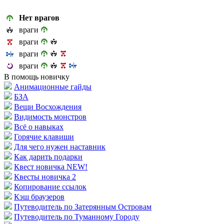
Нет врагов
враги
враги
враги
враги
В помощь новичку
Анимационные гайды
БЗА
Вещи Восхождения
Видимость монстров
Всё о навыках
Горячие клавиши
Для чего нужен наставник
Как дарить подарки
Квест новичка NEW!
Квесты новичка 2
Копирование ссылок
Кэш браузеров
Путеводитель по Затерянным Островам
Путеводитель по Туманному Городу