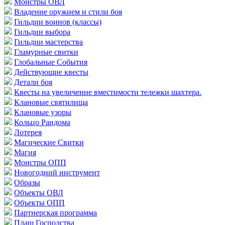
Монстры ОВЛ
Владение оружием и стили боя
Гильдии воинов (классы)
Гильдии выбора
Гильдии мастерства
Гламурные свитки
Глобальные События
Действующие квесты
Детали боя
Квесты на увеличение вместимости тележки шахтера.
Клановые святилища
Клановые узоры
Кольцо Рандома
Лотерея
Магические Свитки
Магия
Монстры ОПП
Новогодний инструмент
Образы
Объекты ОВЛ
Объекты ОПП
Партнерская программа
Плащ Господства