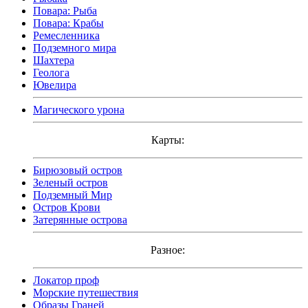
Повара: Рыба
Повара: Крабы
Ремесленника
Подземного мира
Шахтера
Геолога
Ювелира
Магического урона
Карты:
Бирюзовый остров
Зеленый остров
Подземный Мир
Остров Крови
Затерянные острова
Разное:
Локатор проф
Морские путешествия
Образы Граней