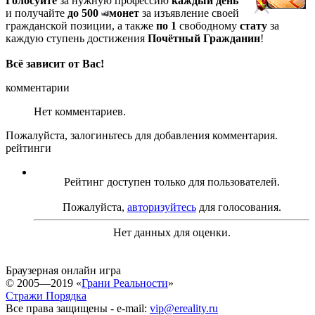
Голосуйте
за нужную профессию
каждый день
и получайте
до 500
монет
за изъявление своей
гражданской позиции, а также
по 1
свободному
стату
за
каждую ступень достижения
Почётный Гражданин
!
Всё зависит от Вас!
комментарии
Нет комментариев.
Пожалуйста, залогиньтесь для добавления комментария.
рейтинги
Рейтинг доступен только для пользователей.
Пожалуйста,
авторизуйтесь
для голосования.
Нет данных для оценки.
Браузерная онлайн игра
© 2005—2019 «
Грани Реальности
»
Стражи Порядка
Все права защищены - e-mail:
vip@ereality.ru