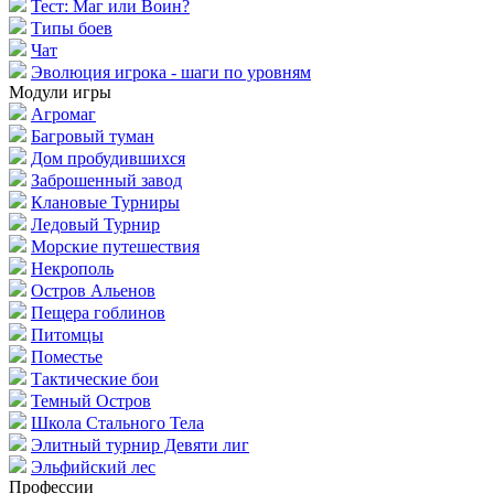
Тест: Маг или Воин?
Типы боев
Чат
Эволюция игрока - шаги по уровням
Модули игры
Агромаг
Багровый туман
Дом пробудившихся
Заброшенный завод
Клановые Турниры
Ледовый Турнир
Морские путешествия
Некрополь
Остров Альенов
Пещера гоблинов
Питомцы
Поместье
Тактические бои
Темный Остров
Школа Стального Тела
Элитный турнир Девяти лиг
Эльфийский лес
Профессии