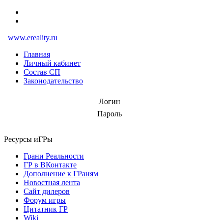
www.ereality.ru
Главная
Личный кабинет
Состав СП
Законодательство
Логин
Пароль
Ресурсы иГРы
Грани Реальности
ГР в ВКонтакте
Дополнение к ГРаням
Новостная лента
Сайт дилеров
Форум игры
Цитатник ГР
Wiki