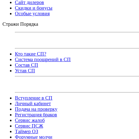
Сайт дилеров
Скидки и бонусы
Особые условия
Стражи Порядка
Кто такие СП?
Система поощрений в СП
Состав СП
Устав СП
Вступление в СП
Личный кабинет
Подача на проверку
Регистрация браков
Сервис жалоб
Сервис ПСЖ
Таймер ОЗ
Форумные молчи