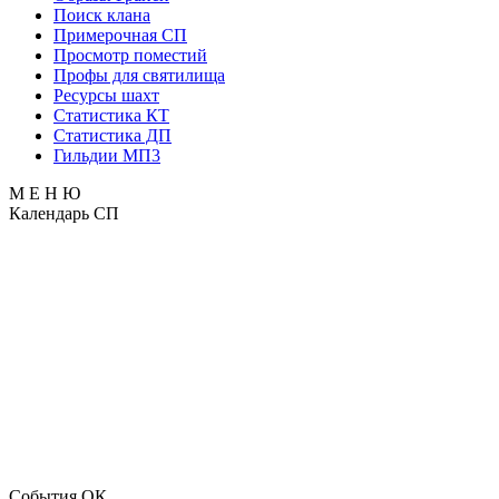
Поиск клана
Примерочная СП
Просмотр поместий
Профы для святилища
Ресурсы шахт
Статистика КТ
Статистика ДП
Гильдии МП3
М Е Н Ю
Календарь СП
События ОК