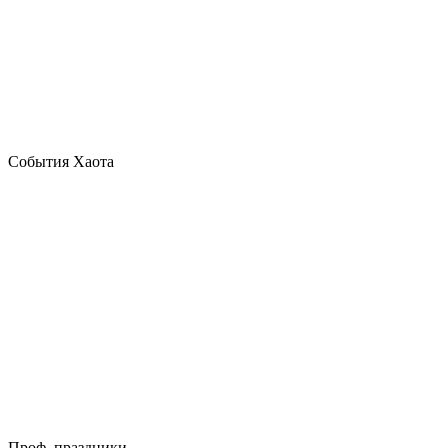
События Хаота
Проф. праздники