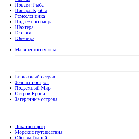
Повара: Рыба
Повара: Крабы
Ремесленника
Подземного мира
Шахтера
Геолога
Ювелира
Магического урона
Бирюзовый остров
Зеленый остров
Подземный Мир
Остров Крови
Затерянные острова
Локатор проф
Морские путешествия
Образы Граней