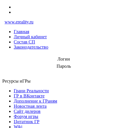
www.ereality.ru
Главная
Личный кабинет
Состав СП
Законодательство
Логин
Пароль
Ресурсы иГРы
Грани Реальности
ГР в ВКонтакте
Дополнение к ГРаням
Новостная лента
Сайт дилеров
Форум игры
Цитатник ГР
Wiki