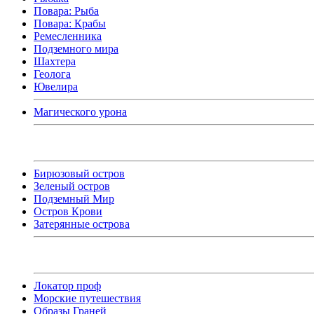
Повара: Рыба
Повара: Крабы
Ремесленника
Подземного мира
Шахтера
Геолога
Ювелира
Магического урона
Бирюзовый остров
Зеленый остров
Подземный Мир
Остров Крови
Затерянные острова
Локатор проф
Морские путешествия
Образы Граней