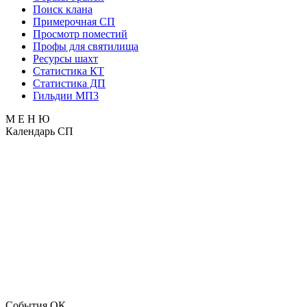
Поиск клана
Примерочная СП
Просмотр поместий
Профы для святилища
Ресурсы шахт
Статистика КТ
Статистика ДП
Гильдии МП3
М Е Н Ю
Календарь СП
События ОК