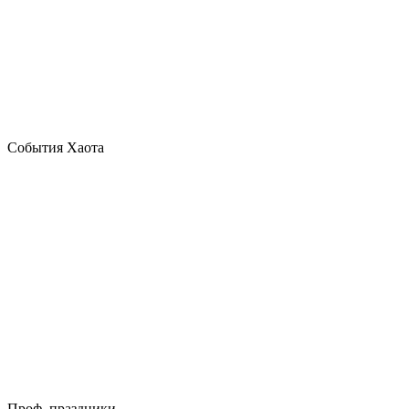
События Хаота
Проф. праздники