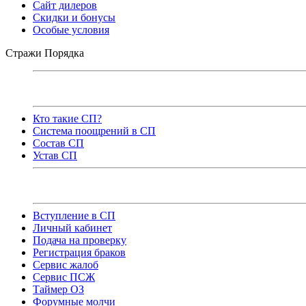
Сайт дилеров
Скидки и бонусы
Особые условия
Стражи Порядка
Кто такие СП?
Система поощрений в СП
Состав СП
Устав СП
Вступление в СП
Личный кабинет
Подача на проверку
Регистрация браков
Сервис жалоб
Сервис ПСЖ
Таймер ОЗ
Форумные молчи