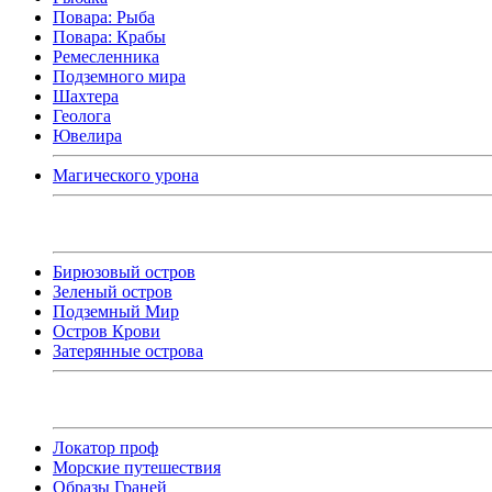
Повара: Рыба
Повара: Крабы
Ремесленника
Подземного мира
Шахтера
Геолога
Ювелира
Магического урона
Бирюзовый остров
Зеленый остров
Подземный Мир
Остров Крови
Затерянные острова
Локатор проф
Морские путешествия
Образы Граней