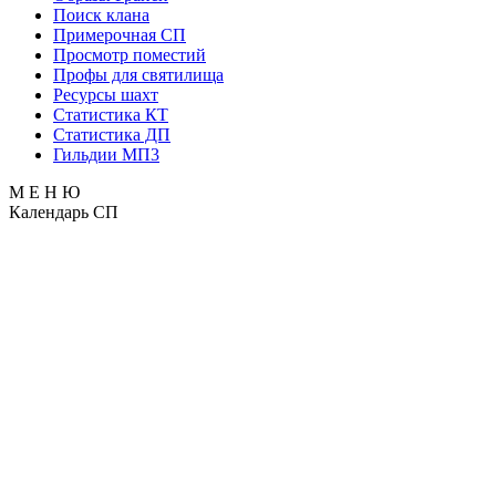
Поиск клана
Примерочная СП
Просмотр поместий
Профы для святилища
Ресурсы шахт
Статистика КТ
Статистика ДП
Гильдии МП3
М Е Н Ю
Календарь СП