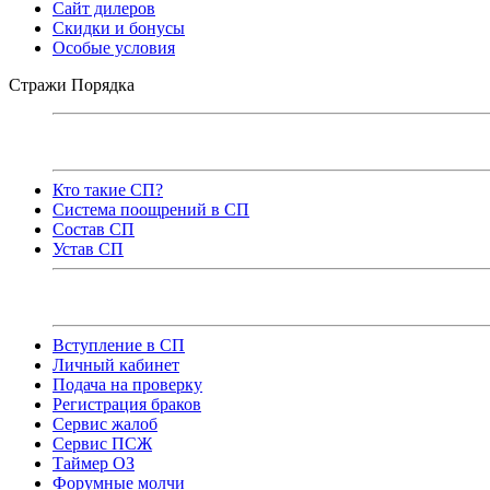
Сайт дилеров
Скидки и бонусы
Особые условия
Стражи Порядка
Кто такие СП?
Система поощрений в СП
Состав СП
Устав СП
Вступление в СП
Личный кабинет
Подача на проверку
Регистрация браков
Сервис жалоб
Сервис ПСЖ
Таймер ОЗ
Форумные молчи