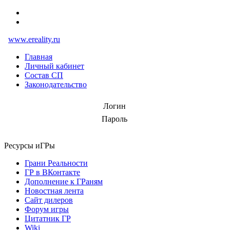
www.ereality.ru
Главная
Личный кабинет
Состав СП
Законодательство
Логин
Пароль
Ресурсы иГРы
Грани Реальности
ГР в ВКонтакте
Дополнение к ГРаням
Новостная лента
Сайт дилеров
Форум игры
Цитатник ГР
Wiki