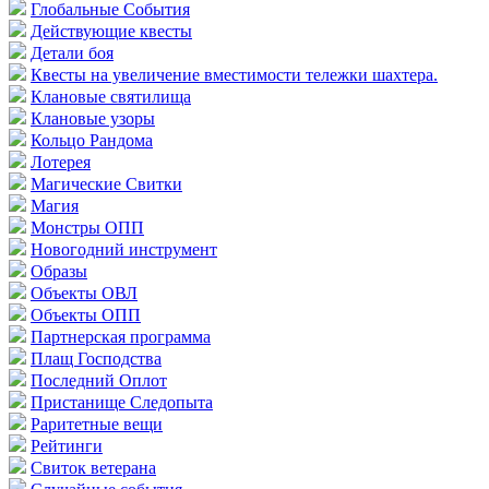
Глобальные События
Действующие квесты
Детали боя
Квесты на увеличение вместимости тележки шахтера.
Клановые святилища
Клановые узоры
Кольцо Рандома
Лотерея
Магические Свитки
Магия
Монстры ОПП
Новогодний инструмент
Образы
Объекты ОВЛ
Объекты ОПП
Партнерская программа
Плащ Господства
Последний Оплот
Пристанище Следопыта
Раритетные вещи
Рейтинги
Свиток ветерана