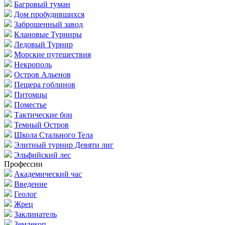
Багровый туман
Дом пробудившихся
Заброшенный завод
Клановые Турниры
Ледовый Турнир
Морские путешествия
Некрополь
Остров Альенов
Пещера гоблинов
Питомцы
Поместье
Тактические бои
Темный Остров
Школа Стального Тела
Элитный турнир Девяти лиг
Эльфийский лес
Профессии
Академический час
Введение
Геолог
Жрец
Заклинатель
Землекоп