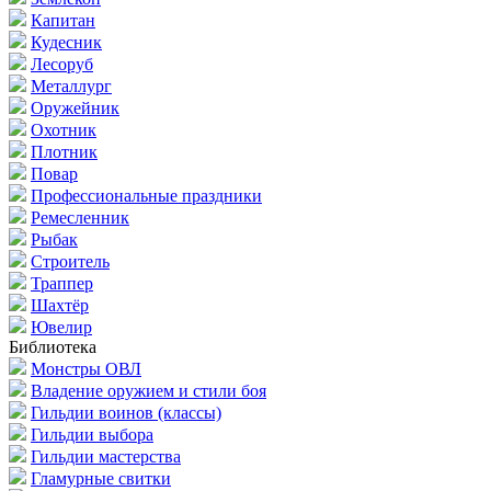
Капитан
Кудесник
Лесоруб
Металлург
Оружейник
Охотник
Плотник
Повар
Профессиональные праздники
Ремесленник
Рыбак
Строитель
Траппер
Шахтёр
Ювелир
Библиотека
Монстры ОВЛ
Владение оружием и стили боя
Гильдии воинов (классы)
Гильдии выбора
Гильдии мастерства
Гламурные свитки