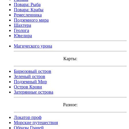
Повара: Рыба
Повара: Крабы
Ремесленника
Подземного мира
Шахтера
Геолога
Ювелира
Магического урона
Карты:
Бирюзовый остров
Зеленый остров
Подземный Мир
Остров Крови
Затерянные острова
Разное:
Локатор проф
Морские путешествия
Образы Граней