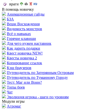
враги
В помощь новичку
Анимационные гайды
БЗА
Вещи Восхождения
Видимость монстров
Всё о навыках
Горячие клавиши
Для чего нужен наставник
Как дарить подарки
Квест новичка NEW!
Квесты новичка 2
Копирование ссылок
Кэш браузеров
Путеводитель по Затерянным Островам
Путеводитель по Туманному Городу
Тест: Маг или Воин?
Типы боев
Чат
Эволюция игрока - шаги по уровням
Модули игры
Агромаг