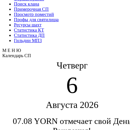
Поиск клана
Примерочная СП
Просмотр поместий
Профы для святилища
Ресурсы шахт
Статистика КТ
Статистика ДП
Гильдии МП3
М Е Н Ю
Календарь СП
Четверг
6
Августа 2026
07.08 YORN отмечает свой Ден