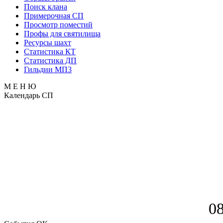
Поиск клана
Примерочная СП
Просмотр поместий
Профы для святилища
Ресурсы шахт
Статистика КТ
Статистика ДП
Гильдии МП3
М Е Н Ю
Календарь СП
0