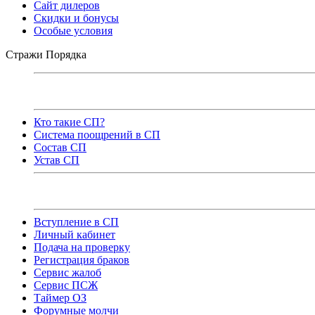
Сайт дилеров
Скидки и бонусы
Особые условия
Стражи Порядка
Кто такие СП?
Система поощрений в СП
Состав СП
Устав СП
Вступление в СП
Личный кабинет
Подача на проверку
Регистрация браков
Сервис жалоб
Сервис ПСЖ
Таймер ОЗ
Форумные молчи