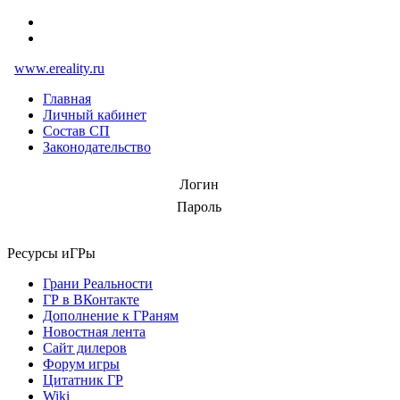
www.ereality.ru
Главная
Личный кабинет
Состав СП
Законодательство
Логин
Пароль
Ресурсы иГРы
Грани Реальности
ГР в ВКонтакте
Дополнение к ГРаням
Новостная лента
Сайт дилеров
Форум игры
Цитатник ГР
Wiki