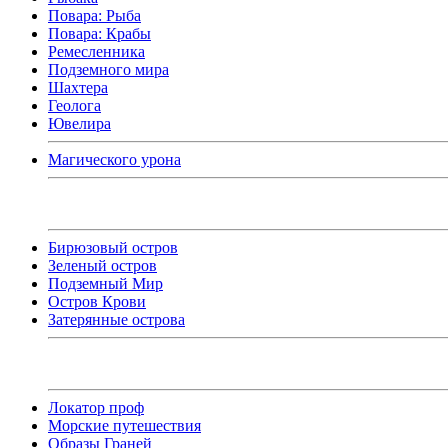
Повара: Рыба
Повара: Крабы
Ремесленника
Подземного мира
Шахтера
Геолога
Ювелира
Магического урона
Бирюзовый остров
Зеленый остров
Подземный Мир
Остров Крови
Затерянные острова
Локатор проф
Морские путешествия
Образы Граней