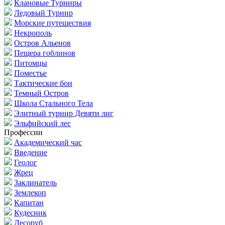
Клановые Турниры
Ледовый Турнир
Морские путешествия
Некрополь
Остров Альенов
Пещера гоблинов
Питомцы
Поместье
Тактические бои
Темный Остров
Школа Стального Тела
Элитный турнир Девяти лиг
Эльфийский лес
Профессии
Академический час
Введение
Геолог
Жрец
Заклинатель
Землекоп
Капитан
Кудесник
Лесоруб