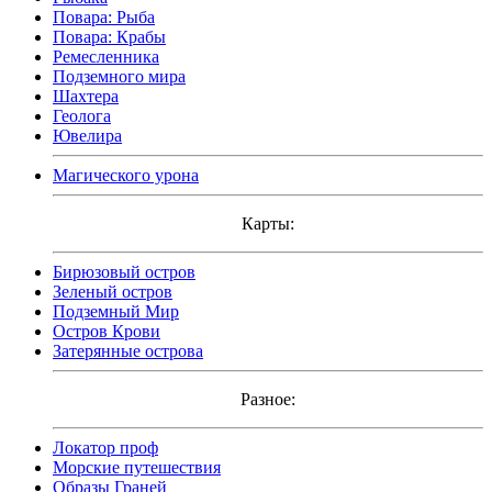
Повара: Рыба
Повара: Крабы
Ремесленника
Подземного мира
Шахтера
Геолога
Ювелира
Магического урона
Карты:
Бирюзовый остров
Зеленый остров
Подземный Мир
Остров Крови
Затерянные острова
Разное:
Локатор проф
Морские путешествия
Образы Граней