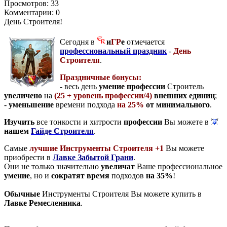
Просмотров:
33
Комментарии:
0
День Строителя!
Сегодня в
и
ГР
е
отмечается
профессиональный праздник
-
День
Строителя
.
Праздничные бонусы:
- весь день
умение профессии
Строитель
увеличено
на
(25 + уровень профессии/4)
внешних единиц
;
-
уменьшение
времени подхода
на 25%
от минимального
.
Изучить
все тонкости и хитрости
профессии
Вы можете в
нашем
Гайде Строителя
.
Самые
лучшие Инструменты Строителя +1
Вы можете
приобрести в
Лавке Забытой Грани
.
Они не только значительно
увеличат
Ваше профессиональное
умение
, но и
сократят время
подходов
на 35%
!
Обычные
Инструменты Строителя Вы можете купить в
Лавке Ремесленника
.