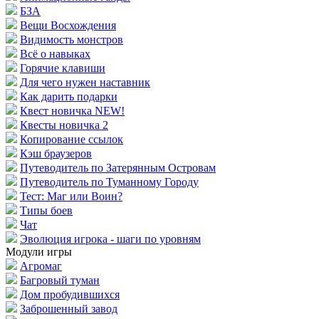
БЗА
Вещи Восхождения
Видимость монстров
Всё о навыках
Горячие клавиши
Для чего нужен наставник
Как дарить подарки
Квест новичка NEW!
Квесты новичка 2
Копирование ссылок
Кэш браузеров
Путеводитель по Затерянным Островам
Путеводитель по Туманному Городу
Тест: Маг или Воин?
Типы боев
Чат
Эволюция игрока - шаги по уровням
Модули игры
Агромаг
Багровый туман
Дом пробудившихся
Заброшенный завод