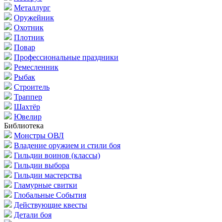
Металлург
Оружейник
Охотник
Плотник
Повар
Профессиональные праздники
Ремесленник
Рыбак
Строитель
Траппер
Шахтёр
Ювелир
Библиотека
Монстры ОВЛ
Владение оружием и стили боя
Гильдии воинов (классы)
Гильдии выбора
Гильдии мастерства
Гламурные свитки
Глобальные События
Действующие квесты
Детали боя