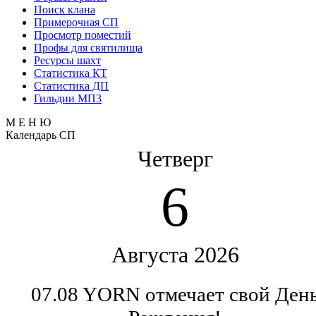
Поиск клана
Примерочная СП
Просмотр поместий
Профы для святилища
Ресурсы шахт
Статистика КТ
Статистика ДП
Гильдии МП3
М Е Н Ю
Календарь СП
Четверг
6
Августа 2026
07.08 YORN отмечает свой Ден