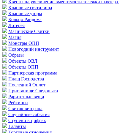
Квесты на увеличение вместимости тележки шахтера.
Клановые святилища
Клановые узоры
Кольцо Рандома
Лотерея
Магические Свитки
Магия
Монстры ОПП
Новогодний инструмент
Образы
Объекты ОВЛ
Объекты ОПП
Партнерская программа
Плащ Господства
Последний Оплот
Пристанище Следопыта
Раритетные вещи
Рейтинги
Свиток ветерана
Случайные события
Ступени в цифрах
Таланты
Торговые отношения