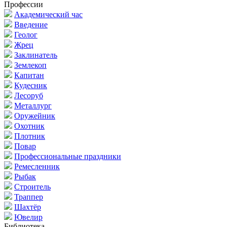
Профессии
Академический час
Введение
Геолог
Жрец
Заклинатель
Землекоп
Капитан
Кудесник
Лесоруб
Металлург
Оружейник
Охотник
Плотник
Повар
Профессиональные праздники
Ремесленник
Рыбак
Строитель
Траппер
Шахтёр
Ювелир
Библиотека