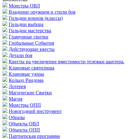
Монстры ОВЛ
Владение оружием и стили боя
Гильдии воинов (классы)
Гильдии выбора
Гильдии мастерства
Гламурные свитки
Глобальные События
Действующие квесты
Детали боя
Квесты на увеличение вместимости тележки шахтера.
Клановые святилища
Клановые узоры
Кольцо Рандома
Лотерея
Магические Свитки
Магия
Монстры ОПП
Новогодний инструмент
Образы
Объекты ОВЛ
Объекты ОПП
Партнерская программа