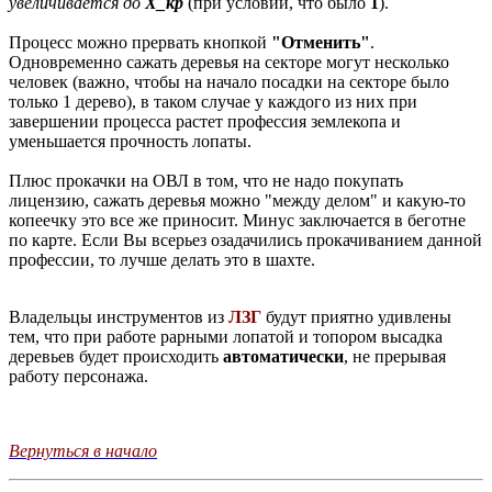
увеличивается до
X_кр
(при условии, что было
1
).
Процесс можно прервать кнопкой
"Отменить"
.
Одновременно сажать деревья на секторе могут несколько
человек (важно, чтобы на начало посадки на секторе было
только 1 дерево), в таком случае у каждого из них при
завершении процесса растет профессия землекопа и
уменьшается прочность лопаты.
Плюс прокачки на ОВЛ в том, что не надо покупать
лицензию, сажать деревья можно "между делом" и какую-то
копеечку это все же приносит. Минус заключается в беготне
по карте. Если Вы всерьез озадачились прокачиванием данной
профессии, то лучше делать это в шахте.
Владельцы инструментов из
ЛЗГ
будут приятно удивлены
тем, что при работе рарными лопатой и топором высадка
деревьев будет происходить
автоматически
, не прерывая
работу персонажа.
Вернуться в начало