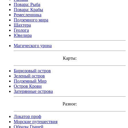
Повара: Рыба
Повара: Крабы
Ремесленника
Подземного мира
Шахтера
Геолога
Ювелира
Магического урона
Карты:
Бирюзовый остров
Зеленый остров
Подземный Мир
Остров Крови
Затерянные острова
Разное:
Локатор проф
Морские путешествия
Образы Граней