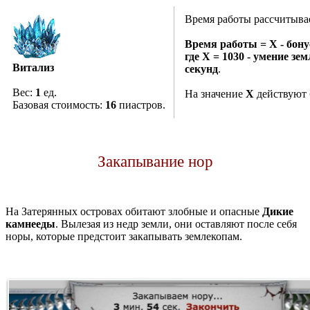
Время работы рассчитывае
Время работы = X - бону
где X = 1030 - умение зе
Витализ
секунд
.
Вес:
1
ед.
На значение
X
действуют 
Базовая стоимость:
16
пиастров.
Закапывание нор
На Затерянных островах обитают злобные и опасные
Дикие
камнееды
. Вылезая из недр земли, они оставляют после себя
норы, которые предстоит закапывать землекопам.