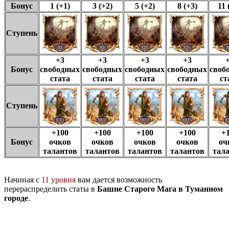
Бонус
1 (+1)
3 (+2)
5 (+2)
8 (+3)
11 
Ступень
+3
+3
+3
+3
Бонус
свободных
свободных
свободных
свободных
своб
стата
стата
стата
стата
ст
Ступень
+100
+100
+100
+100
+
Бонус
очков
очков
очков
очков
оч
талантов
талантов
талантов
талантов
тал
Начиная с
11 уровня
вам дается возможность
перераспределить статы в
Башне Старого Мага в Туманном
городе
.