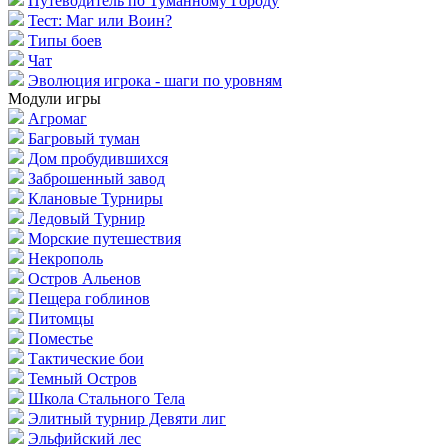
Путеводитель по Туманному Городу
Тест: Маг или Воин?
Типы боев
Чат
Эволюция игрока - шаги по уровням
Модули игры
Агромаг
Багровый туман
Дом пробудившихся
Заброшенный завод
Клановые Турниры
Ледовый Турнир
Морские путешествия
Некрополь
Остров Альенов
Пещера гоблинов
Питомцы
Поместье
Тактические бои
Темный Остров
Школа Стального Тела
Элитный турнир Девяти лиг
Эльфийский лес