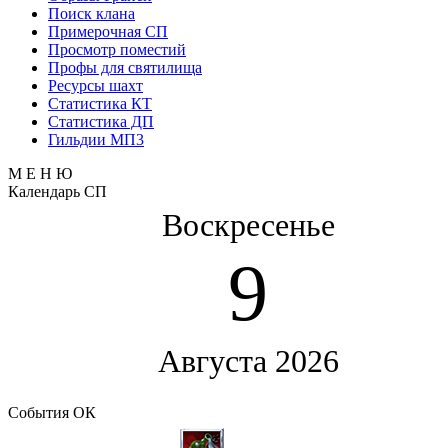
Поиск клана
Примерочная СП
Просмотр поместий
Профы для святилища
Ресурсы шахт
Статистика КТ
Статистика ДП
Гильдии МП3
М Е Н Ю
Календарь СП
Воскресенье
9
Августа 2026
События ОК