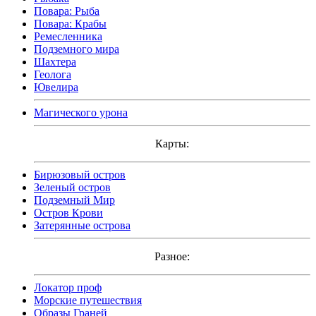
Повара: Рыба
Повара: Крабы
Ремесленника
Подземного мира
Шахтера
Геолога
Ювелира
Магического урона
Карты:
Бирюзовый остров
Зеленый остров
Подземный Мир
Остров Крови
Затерянные острова
Разное:
Локатор проф
Морские путешествия
Образы Граней