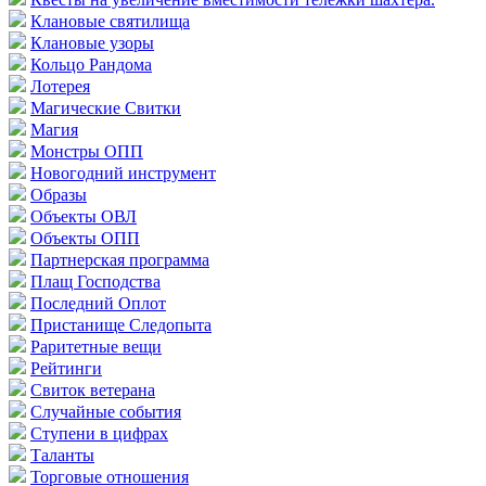
Клановые святилища
Клановые узоры
Кольцо Рандома
Лотерея
Магические Свитки
Магия
Монстры ОПП
Новогодний инструмент
Образы
Объекты ОВЛ
Объекты ОПП
Партнерская программа
Плащ Господства
Последний Оплот
Пристанище Следопыта
Раритетные вещи
Рейтинги
Свиток ветерана
Случайные события
Ступени в цифрах
Таланты
Торговые отношения