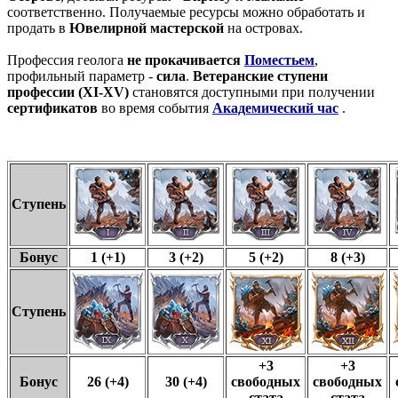
соответственно. Получаемые ресурсы можно обработать и
продать в
Ювелирной мастерской
на островах.
Профессия геолога
не прокачивается
Поместьем
,
профильный параметр -
сила
.
Ветеранские ступени
профессии (XI-XV)
становятся доступными при получении
сертификатов
во время события
Академический час
.
Ступень
Бонус
1 (+1)
3 (+2)
5 (+2)
8 (+3)
Ступень
+3
+3
Бонус
26 (+4)
30 (+4)
свободных
свободных
стата
стата