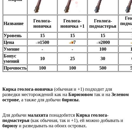
Гео
Геолога-
Геолога-
Геолога-
Название
подм
новичка
новичка +1
подмастерья
Уровень
15
15
15
Цена
1500
7
2000
Умение
-
-
100
Бонус
10
25
30
умений
Прочность
100
100
500
Кирка геолога-новичка
(обычная и +1) подходит для
разведки месторождений как на
Бирюзовом
так и на
Зеленом
острове
, а также для добычи
бирюзы
.
Для добычи
малахита
понадобится
Кирка геолога-
подмастерья
(как обычная, так и +1), ей можно добывать и
бирюзу
и разведывать на обоих островах.