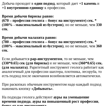
Добыча проходит в
один подход
, который дает
+1 камень
и
+1 внутреннюю единицу
к профессии.
Время добычи бирюзы равно:
(670 – профессия геолога – бонус на инструменте) сек. *
(100% - максимальный из бустеров)
, но не меньше, чем
330
сек
.
Время добычи малахита равно:
(780 – профессия геолога – бонус на инструменте) сек. *
(100% - максимальный из бустеров)
, но не меньше, чем
360
сек
.
Если добывается
рар-инструментом
, то не меньше, чем
(330*0.65) сек (для бирюзы)
и не меньше, чем
(360*0.65) сек.
(для малахита)
. Раритетный инструмент геолога работает как
аналогичный для профессии шахтера, плотника, лесоруба, то
есть подход после окончания возобновляется автоматически.
При раскопках обычным инструментом надо каждый подход
нажимать кнопку
«Добывать»
.
На подходы геолога действуют
ауры на уменьшение
времени подхода
,
ауры на повышенный рост профессии
,
бонус от рар-инструмента
.