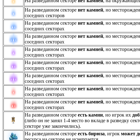
На разведанном секторе
нет камней
, на окружающих 
На разведанном секторе
нет камней
, но месторожде
соседних секторов
На разведанном секторе
нет камней
, но месторожде
соседних секторах
На разведанном секторе
нет камней
, но месторожде
соседних секторах
На разведанном секторе
нет камней
, но месторожде
соседних секторах
На разведанном секторе
нет камней
, но месторожде
соседних секторах
На разведанном секторе
нет камней
, но месторожде
соседних секторах
На разведанном секторе
нет камней
, но месторожде
соседних секторах
На разведанном секторе
нет камней
, но месторожде
соседних секторах
На разведанном секторе
есть камни
, но игрок их
доб
(либо он не занял 1-4 место во вкладе в разведку сек
секторе уже закончились).
На разведанном секторе
есть бирюза
, игрок
может д
ресурса на секторе не исчерпается.