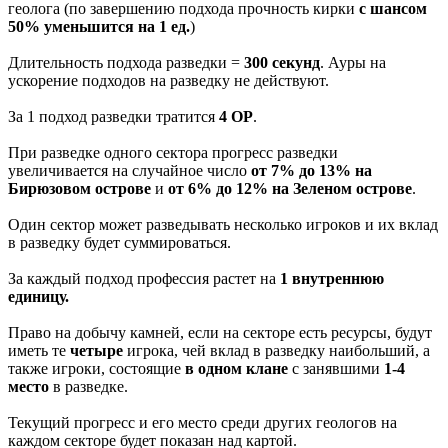
геолога (по завершению подхода прочность кирки
с шансом
50% уменьшится на 1 ед.
)
Длительность подхода разведки =
300 секунд
. Ауры на
ускорение подходов на разведку не действуют.
За 1 подход разведки тратится
4 ОР
.
При разведке одного сектора прогресс разведки
увеличивается на случайное число
от 7% до 13% на
Бирюзовом острове
и
от 6% до 12% на Зеленом острове
.
Один сектор может разведывать несколько игроков и их вклад
в разведку будет суммироваться.
За каждый подход профессия растет на
1 внутреннюю
единицу.
Право на добычу камней, если на секторе есть ресурсы, будут
иметь те
четыре
игрока, чей вклад в разведку наибольший, а
также игроки, состоящие
в одном клане
с занявшими
1-4
место
в разведке.
Текущий прогресс и его место среди других геологов на
каждом секторе будет показан над картой.