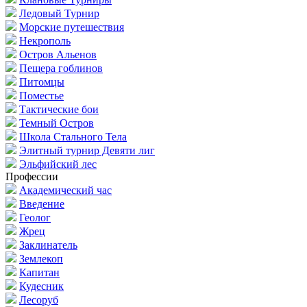
Ледовый Турнир
Морские путешествия
Некрополь
Остров Альенов
Пещера гоблинов
Питомцы
Поместье
Тактические бои
Темный Остров
Школа Стального Тела
Элитный турнир Девяти лиг
Эльфийский лес
Профессии
Академический час
Введение
Геолог
Жрец
Заклинатель
Землекоп
Капитан
Кудесник
Лесоруб