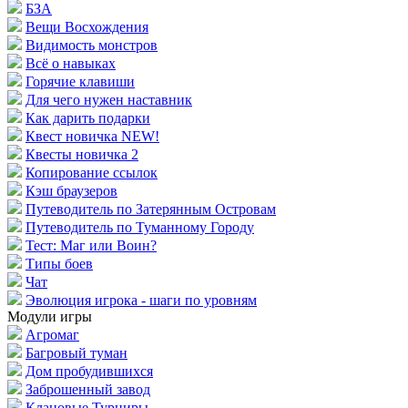
БЗА
Вещи Восхождения
Видимость монстров
Всё о навыках
Горячие клавиши
Для чего нужен наставник
Как дарить подарки
Квест новичка NEW!
Квесты новичка 2
Копирование ссылок
Кэш браузеров
Путеводитель по Затерянным Островам
Путеводитель по Туманному Городу
Тест: Маг или Воин?
Типы боев
Чат
Эволюция игрока - шаги по уровням
Модули игры
Агромаг
Багровый туман
Дом пробудившихся
Заброшенный завод
Клановые Турниры