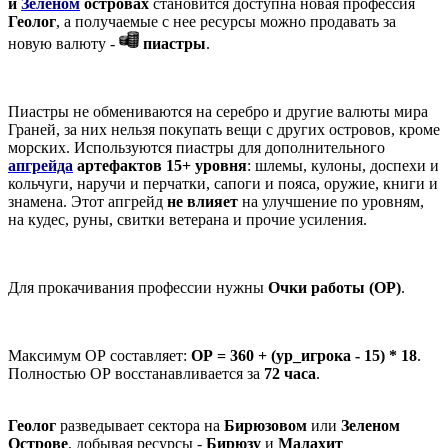
и
Зеленом
островах
становится доступна новая профессия
Геолог
, а получаемые с нее ресурсы можно продавать за
новую валюту -
пиастры
.
Пиастры не обмениваются на серебро и другие валюты мира
Граней, за них нельзя покупать вещи с других островов, кроме
морских. Используются пиастры для дополнительного
апгрейда
артефактов 15+ уровня
: шлемы, кулоны, доспехи и
кольчуги, наручи и перчатки, сапоги и пояса, оружие, книги и
знамена. Этот апгрейд
не влияет
на улучшение по уровням,
на кудес, руны, свитки ветерана и прочие усиления.
Для прокачивания профессии нужны
Очки работы (ОР)
.
Максимум ОР составляет:
ОР = 360 + (ур_игрока - 15) * 18
.
Полностью ОР восстанавливается за
72 часа
.
Геолог
разведывает сектора на
Бирюзовом
или
Зеленом
Острове
, добывая ресурсы -
Бирюзу
и
Малахит