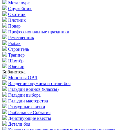
Металлург
Оружейник
Охотник
Плотник
Повар
Профессиональные праздники
Ремесленник
Рыбак
Строитель
Траппер
Шахтёр
Ювелир
Библиотека
Монстры ОВЛ
Владение оружием и стили боя
Гильдии воинов (классы)
Гильдии выбора
Гильдии мастерства
Гламурные свитки
Глобальные События
Действующие квесты
Детали боя
Квесты на увеличение вместимости тележки шахтера.