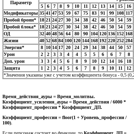
Параметр
5
6
7
8
9
10
11
12
13
14
15
16
Модификаторы
35
41
47
53
59
67
75
83
91
99
108
117
Пробой брони*
18
21
24
27
30
34
38
42
46
50
54
59
Пробой блока*
18
21
24
27
30
34
38
42
46
50
54
59
ОД
32
40
48
56
64
80
90
104
120
136
152
168
Жизни
40
52
68
84
100
120
144
168
192
220
252
284
Энергия*
8
10
14
17
20
24
29
34
38
44
50
57
Урон
2
2
3
3
4
4
5
5
6
6
7
8
Доп. урон
3
3
4
5
6
8
9
10
12
14
16
18
Защита
1
2
3
4
5
6
7
8
9
10
11
12
*Значения указаны уже с учетом коэффициента бонуса - 0,5 (0,
Время_действия_ауры = Время_молитвы.
Коэффициент_усиления_ауры = Время_действия / 6000 *
Коэффициент_профессии * Коэффициент_ДП.
Коэффициент_профессии = floor(1 + Уровень_профессии /
100)
.
Если персонаж состоит во фракции, то
Коэффициент_ДП =