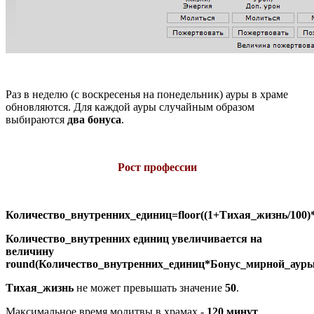
Раз в неделю (с воскресенья на понедельник) ауры в храме
обновляются. Для каждой ауры случайным образом
выбираются
два бонуса
.
Рост профессии
Количество_внутренних_единиц=floor((1+Тихая_жизнь/100
Количество_внутренних единиц увеличивается на
величину
round(Количество_внутренних_единиц*Бонус_мирной_ауры
Тихая_жизнь
не может превышать значение
50
.
Максимальное время молитвы в храмах -
120 минут
.