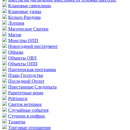
Клановые святилища
Клановые узоры
Кольцо Рандома
Лотерея
Магические Свитки
Магия
Монстры ОПП
Новогодний инструмент
Образы
Объекты ОВЛ
Объекты ОПП
Партнерская программа
Плащ Господства
Последний Оплот
Пристанище Следопыта
Раритетные вещи
Рейтинги
Свиток ветерана
Случайные события
Ступени в цифрах
Таланты
Торговые отношения