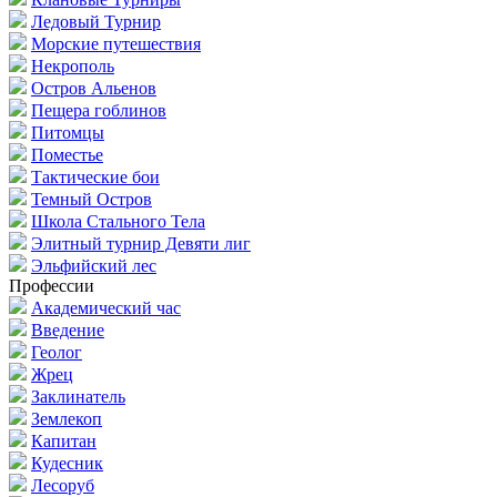
Ледовый Турнир
Морские путешествия
Некрополь
Остров Альенов
Пещера гоблинов
Питомцы
Поместье
Тактические бои
Темный Остров
Школа Стального Тела
Элитный турнир Девяти лиг
Эльфийский лес
Профессии
Академический час
Введение
Геолог
Жрец
Заклинатель
Землекоп
Капитан
Кудесник
Лесоруб