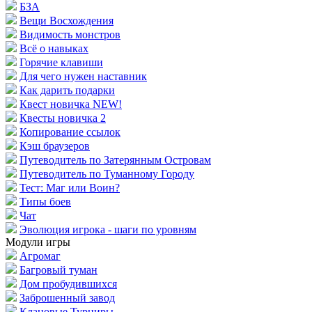
БЗА
Вещи Восхождения
Видимость монстров
Всё о навыках
Горячие клавиши
Для чего нужен наставник
Как дарить подарки
Квест новичка NEW!
Квесты новичка 2
Копирование ссылок
Кэш браузеров
Путеводитель по Затерянным Островам
Путеводитель по Туманному Городу
Тест: Маг или Воин?
Типы боев
Чат
Эволюция игрока - шаги по уровням
Модули игры
Агромаг
Багровый туман
Дом пробудившихся
Заброшенный завод
Клановые Турниры