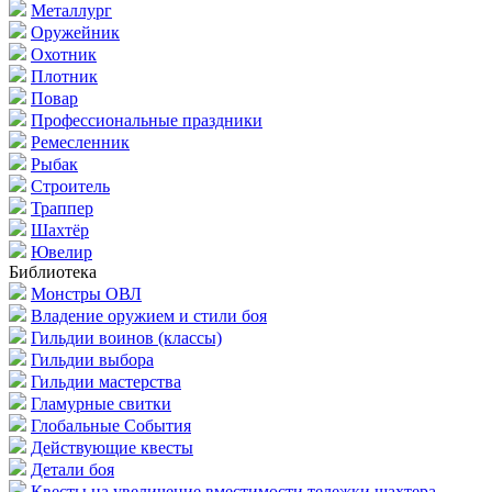
Металлург
Оружейник
Охотник
Плотник
Повар
Профессиональные праздники
Ремесленник
Рыбак
Строитель
Траппер
Шахтёр
Ювелир
Библиотека
Монстры ОВЛ
Владение оружием и стили боя
Гильдии воинов (классы)
Гильдии выбора
Гильдии мастерства
Гламурные свитки
Глобальные События
Действующие квесты
Детали боя
Квесты на увеличение вместимости тележки шахтера.