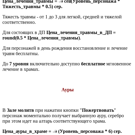
Цена_лечения_травмы =
ceil(Уровень_персонажа *
Тяжесть_травмы * 0.5) сер.
Тяжесть травмы - от 1 до 3 для легкой, средней и тяжелой
соответственно.
Для состоящих в ДП
Цена_лечения_травмы_в_ДП =
round(0.5 * Цена_лечения_травмы)
.
Для персонажей в день рождения восстановление и лечение
травм бесплатны.
До
7 уровня
включительно доступно
бесплатное
мгновенное
лечение в храмах.
Ауры
В
Зале молитв
при нажатии кнопки "
Пожертвовать
"
персонаж моментально получает выбранную ауру, серебро
при этом идет на алтарь соответствующего храма.
Цена_ауры_в_храме =
(Уровень_персонажа * 6) сер.