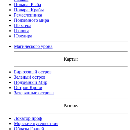
Повара: Рыба
Повара: Крабы
Ремесленника
Подземного мира
Шахтера
Геолога
Ювелира
Магического урона
Карты:
Бирюзовый остров
Зеленый остров
Подземный Мир
Остров Крови
Затерянные острова
Разное:
Локатор проф
Морские путешествия
Образы Граней