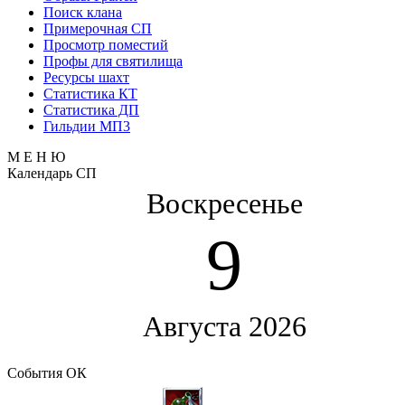
Поиск клана
Примерочная СП
Просмотр поместий
Профы для святилища
Ресурсы шахт
Статистика КТ
Статистика ДП
Гильдии МП3
М Е Н Ю
Календарь СП
Воскресенье
9
Августа 2026
События ОК