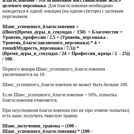
Благословение - это мгновенное восстановление ЖМЭ
целевого персонажа
. Для благословения необходимо
находиться в одной локации (на одном секторе) с целевым
персонажем.
Шанс_успешного_благословения =
((floor((Время_ауры_в_секундах / 150) + Благочестие +
Уровень_профессии / 2.5 + (Уровень_персонажа -
Уровень_благославляемого_персонажа) * 4 +
round(Мудрость_персонажа / 7.5)) *
(Время_ауры_в_секундах / 24 + Профессия_жреца / 2 - 25))
/ 100.
Первого января Шанс_успешного_благословения
увеличивается на 10.
Шанс_успешного_благословения не может быть больше 100.
Если Шанс_успешного_благословения < 10%, попытка
благословения отменяется.
При неуспешном благословении (но не при отмене попытки)
есть шанс получить тяжелую травму.
Шанс_получения_травмы = (100 -
Шанс_успешного_благословения) * (100 -