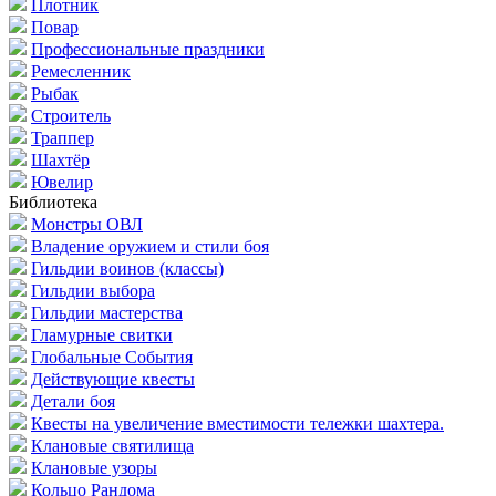
Плотник
Повар
Профессиональные праздники
Ремесленник
Рыбак
Строитель
Траппер
Шахтёр
Ювелир
Библиотека
Монстры ОВЛ
Владение оружием и стили боя
Гильдии воинов (классы)
Гильдии выбора
Гильдии мастерства
Гламурные свитки
Глобальные События
Действующие квесты
Детали боя
Квесты на увеличение вместимости тележки шахтера.
Клановые святилища
Клановые узоры
Кольцо Рандома