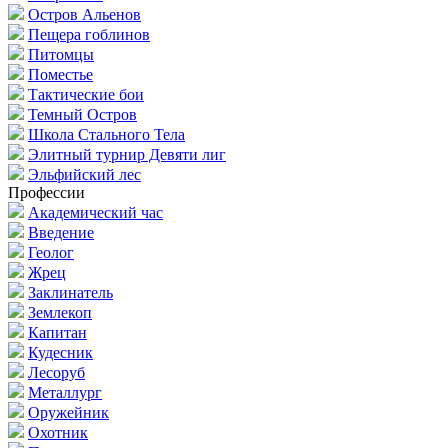
Остров Альенов
Пещера гоблинов
Питомцы
Поместье
Тактические бои
Темный Остров
Школа Стального Тела
Элитный турнир Девяти лиг
Эльфийский лес
Профессии
Академический час
Введение
Геолог
Жрец
Заклинатель
Землекоп
Капитан
Кудесник
Лесоруб
Металлург
Оружейник
Охотник