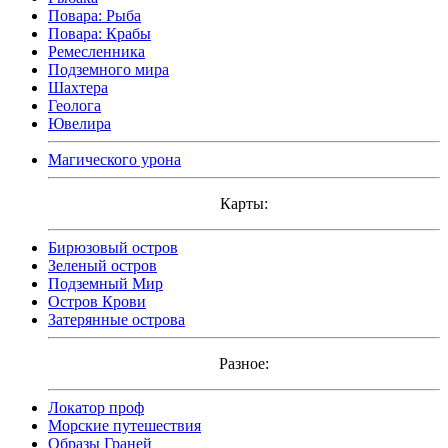
Повара: Рыба
Повара: Крабы
Ремесленника
Подземного мира
Шахтера
Геолога
Ювелира
Магического урона
Карты:
Бирюзовый остров
Зеленый остров
Подземный Мир
Остров Крови
Затерянные острова
Разное:
Локатор проф
Морские путешествия
Образы Граней