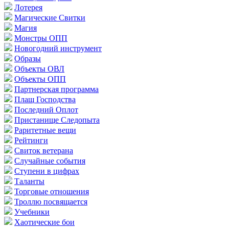
Лотерея
Магические Свитки
Магия
Монстры ОПП
Новогодний инструмент
Образы
Объекты ОВЛ
Объекты ОПП
Партнерская программа
Плащ Господства
Последний Оплот
Пристанище Следопыта
Раритетные вещи
Рейтинги
Свиток ветерана
Случайные события
Ступени в цифрах
Таланты
Торговые отношения
Троллю посвящается
Учебники
Хаотические бои