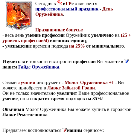
Сегодня в
и
ГР
е
отмечается
профессиональный праздник
-
День
Оружейника
.
Праздничные бонусы:
- весь день
умение профессии
Оружейник
увеличено
на
(25 +
уровень профессии/4)
внешних единиц
;
-
уменьшение
времени подхода
на 25%
от минимального
.
Изучить
все тонкости и хитрости
профессии
Вы можете в
нашем
Гайде Оружейника
.
Самый
лучший
инструмент -
Молот Оружейника +1
- Вы
можете приобрести в
Лавке Забытой Грани
.
Он не только значительно
увеличит
Ваше профессиональное
умение
, но и
сократит время
подходов
на 35%
!
Обычный
Молот Оружейника Вы можете купить в городской
Лавке Ремесленника
.
Предлагаем воспользоваться
нашим
сервисом: