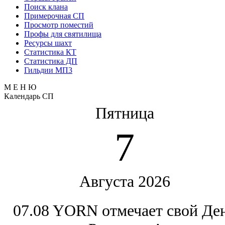
Поиск клана
Примерочная СП
Просмотр поместий
Профы для святилища
Ресурсы шахт
Статистика КТ
Статистика ДП
Гильдии МП3
М Е Н Ю
Календарь СП
Пятница
7
Августа 2026
07.08 YORN отмечает свой Де