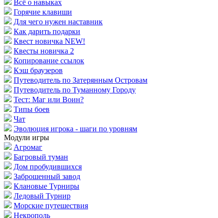
Всё о навыках
Горячие клавиши
Для чего нужен наставник
Как дарить подарки
Квест новичка NEW!
Квесты новичка 2
Копирование ссылок
Кэш браузеров
Путеводитель по Затерянным Островам
Путеводитель по Туманному Городу
Тест: Маг или Воин?
Типы боев
Чат
Эволюция игрока - шаги по уровням
Модули игры
Агромаг
Багровый туман
Дом пробудившихся
Заброшенный завод
Клановые Турниры
Ледовый Турнир
Морские путешествия
Некрополь