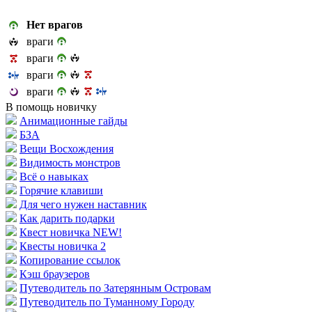
Нет врагов
враги
враги
враги
враги
В помощь новичку
Анимационные гайды
БЗА
Вещи Восхождения
Видимость монстров
Всё о навыках
Горячие клавиши
Для чего нужен наставник
Как дарить подарки
Квест новичка NEW!
Квесты новичка 2
Копирование ссылок
Кэш браузеров
Путеводитель по Затерянным Островам
Путеводитель по Туманному Городу