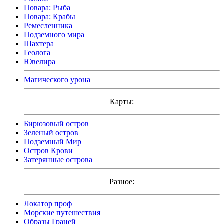
Повара: Рыба
Повара: Крабы
Ремесленника
Подземного мира
Шахтера
Геолога
Ювелира
Магического урона
Карты:
Бирюзовый остров
Зеленый остров
Подземный Мир
Остров Крови
Затерянные острова
Разное:
Локатор проф
Морские путешествия
Образы Граней