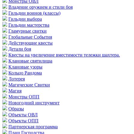
Монстры ОВЛ
Владение оружием и стили боя
Гильдии воинов (классы)
Гильдии выбора
Гильдии мастерства
Гламурные свитки
Глобальные События
Действующие квесты
Детали боя
Квесты на увеличение вместимости тележки шахтера.
Клановые святилища
Клановые узоры
Кольцо Рандома
Лотерея
Магические Свитки
Магия
Монстры ОПП
Новогодний инструмент
Образы
Объекты ОВЛ
Объекты ОПП
Партнерская программа
Плащ Господства