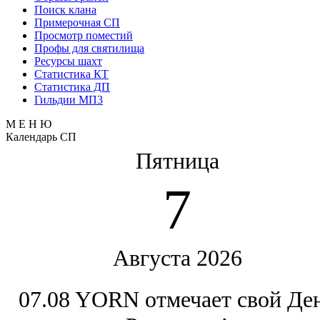
Поиск клана
Примерочная СП
Просмотр поместий
Профы для святилища
Ресурсы шахт
Статистика КТ
Статистика ДП
Гильдии МП3
М Е Н Ю
Календарь СП
Пятница
7
Августа 2026
07.08 YORN отмечает свой Де