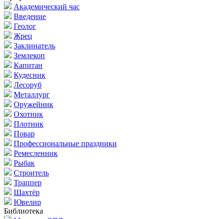
Академический час
Введение
Геолог
Жрец
Заклинатель
Землекоп
Капитан
Кудесник
Лесоруб
Металлург
Оружейник
Охотник
Плотник
Повар
Профессиональные праздники
Ремесленник
Рыбак
Строитель
Траппер
Шахтёр
Ювелир
Библиотека