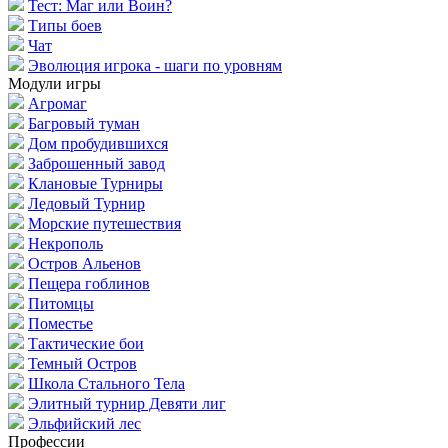
Тест: Маг или Воин?
Типы боев
Чат
Эволюция игрока - шаги по уровням
Модули игры
Агромаг
Багровый туман
Дом пробудившихся
Заброшенный завод
Клановые Турниры
Ледовый Турнир
Морские путешествия
Некрополь
Остров Альенов
Пещера гоблинов
Питомцы
Поместье
Тактические бои
Темный Остров
Школа Стального Тела
Элитный турнир Девяти лиг
Эльфийский лес
Профессии