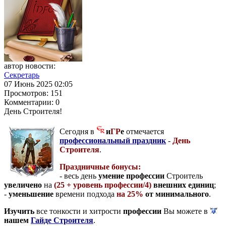
автор новости:
Секретарь
07 Июнь 2025 02:05
Просмотров:
151
Комментарии:
0
День Строителя!
Сегодня в
и
ГР
е
отмечается
профессиональный праздник
-
День
Строителя
.
Праздничные бонусы:
- весь день
умение профессии
Строитель
увеличено
на
(25 + уровень профессии/4)
внешних единиц
;
-
уменьшение
времени подхода
на 25%
от минимального
.
Изучить
все тонкости и хитрости
профессии
Вы можете в
нашем
Гайде Строителя
.