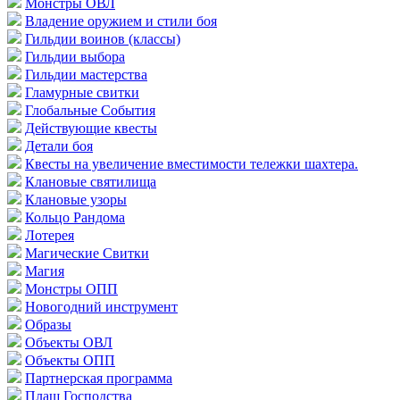
Монстры ОВЛ
Владение оружием и стили боя
Гильдии воинов (классы)
Гильдии выбора
Гильдии мастерства
Гламурные свитки
Глобальные События
Действующие квесты
Детали боя
Квесты на увеличение вместимости тележки шахтера.
Клановые святилища
Клановые узоры
Кольцо Рандома
Лотерея
Магические Свитки
Магия
Монстры ОПП
Новогодний инструмент
Образы
Объекты ОВЛ
Объекты ОПП
Партнерская программа
Плащ Господства