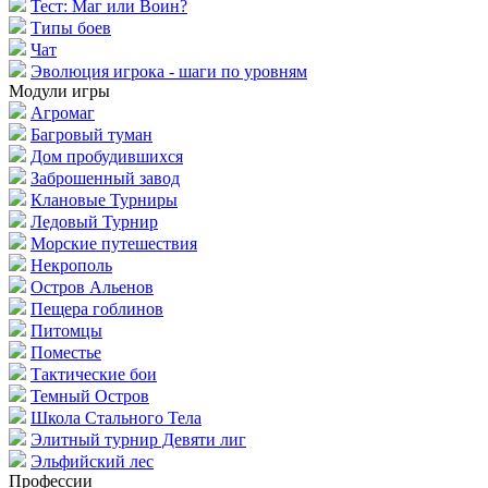
Тест: Маг или Воин?
Типы боев
Чат
Эволюция игрока - шаги по уровням
Модули игры
Агромаг
Багровый туман
Дом пробудившихся
Заброшенный завод
Клановые Турниры
Ледовый Турнир
Морские путешествия
Некрополь
Остров Альенов
Пещера гоблинов
Питомцы
Поместье
Тактические бои
Темный Остров
Школа Стального Тела
Элитный турнир Девяти лиг
Эльфийский лес
Профессии