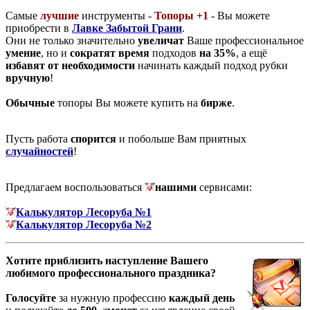
Самые
лучшие
инструменты -
Топоры +1
- Вы можете
приобрести в
Лавке Забытой Грани
.
Они не только значительно
увеличат
Ваше профессиональное
умение
, но и
сократят время
подходов
на 35%
, а ещё
избавят от необходимости
начинать каждый подход рубки
вручную
!
Обычные
топоры Вы можете купить на
бирже
.
Пусть работа
спорится
и побольше Вам приятных
случайностей
!
Предлагаем воспользоваться
нашими
сервисами:
Калькулятор Лесоруба №1
Калькулятор Лесоруба №2
Хотите приблизить наступление Вашего
любимого профессионального праздника?
Голосуйте
за нужную профессию
каждый день