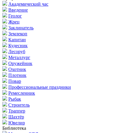
Академический час
Введение
Геолог
Жрец
Заклинатель
Землекоп
Капитан
Кудесник
Лесоруб
Металлург
Оружейник
Охотник
Плотник
Повар
Профессиональные праздники
Ремесленник
Рыбак
Строитель
Траппер
Шахтёр
Ювелир
Библиотека