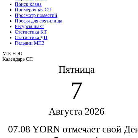
Поиск клана
Примерочная СП
Просмотр поместий
Профы для святилища
Ресурсы шахт
Статистика КТ
Статистика ДП
Гильдии МП3
М Е Н Ю
Календарь СП
Пятница
7
Августа 2026
07.08 YORN отмечает свой Де