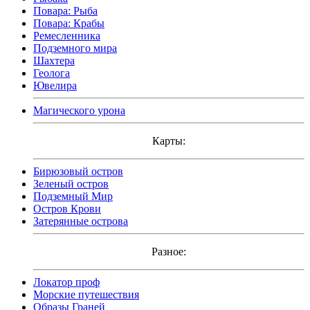
Повара: Рыба
Повара: Крабы
Ремесленника
Подземного мира
Шахтера
Геолога
Ювелира
Магического урона
Карты:
Бирюзовый остров
Зеленый остров
Подземный Мир
Остров Крови
Затерянные острова
Разное:
Локатор проф
Морские путешествия
Образы Граней