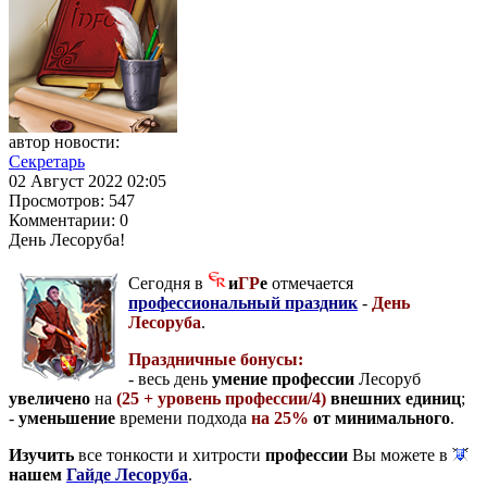
автор новости:
Секретарь
02 Август 2022 02:05
Просмотров:
547
Комментарии:
0
День Лесоруба!
Сегодня в
и
ГР
е
отмечается
профессиональный праздник
-
День
Лесоруба
.
Праздничные бонусы:
- весь день
умение профессии
Лесоруб
увеличено
на
(25 + уровень профессии/4)
внешних единиц
;
-
уменьшение
времени подхода
на 25%
от минимального
.
Изучить
все тонкости и хитрости
профессии
Вы можете в
нашем
Гайде Лесоруба
.