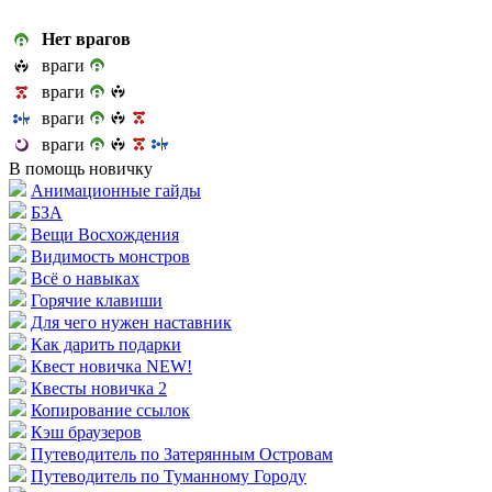
Нет врагов
враги
враги
враги
враги
В помощь новичку
Анимационные гайды
БЗА
Вещи Восхождения
Видимость монстров
Всё о навыках
Горячие клавиши
Для чего нужен наставник
Как дарить подарки
Квест новичка NEW!
Квесты новичка 2
Копирование ссылок
Кэш браузеров
Путеводитель по Затерянным Островам
Путеводитель по Туманному Городу