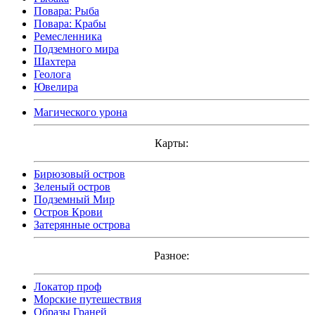
Повара: Рыба
Повара: Крабы
Ремесленника
Подземного мира
Шахтера
Геолога
Ювелира
Магического урона
Карты:
Бирюзовый остров
Зеленый остров
Подземный Мир
Остров Крови
Затерянные острова
Разное:
Локатор проф
Морские путешествия
Образы Граней