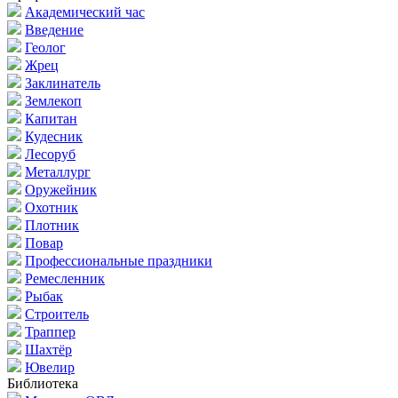
Академический час
Введение
Геолог
Жрец
Заклинатель
Землекоп
Капитан
Кудесник
Лесоруб
Металлург
Оружейник
Охотник
Плотник
Повар
Профессиональные праздники
Ремесленник
Рыбак
Строитель
Траппер
Шахтёр
Ювелир
Библиотека