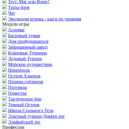
Тест: Маг или Воин?
Типы боев
Чат
Эволюция игрока - шаги по уровням
Модули игры
Агромаг
Багровый туман
Дом пробудившихся
Заброшенный завод
Клановые Турниры
Ледовый Турнир
Морские путешествия
Некрополь
Остров Альенов
Пещера гоблинов
Питомцы
Поместье
Тактические бои
Темный Остров
Школа Стального Тела
Элитный турнир Девяти лиг
Эльфийский лес
Профессии