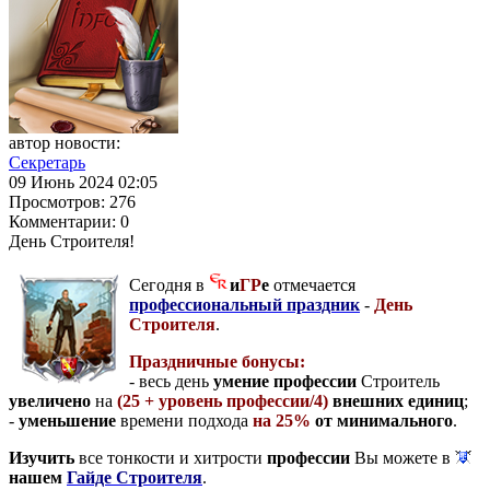
автор новости:
Секретарь
09 Июнь 2024 02:05
Просмотров:
276
Комментарии:
0
День Строителя!
Сегодня в
и
ГР
е
отмечается
профессиональный праздник
-
День
Строителя
.
Праздничные бонусы:
- весь день
умение профессии
Строитель
увеличено
на
(25 + уровень профессии/4)
внешних единиц
;
-
уменьшение
времени подхода
на 25%
от минимального
.
Изучить
все тонкости и хитрости
профессии
Вы можете в
нашем
Гайде Строителя
.