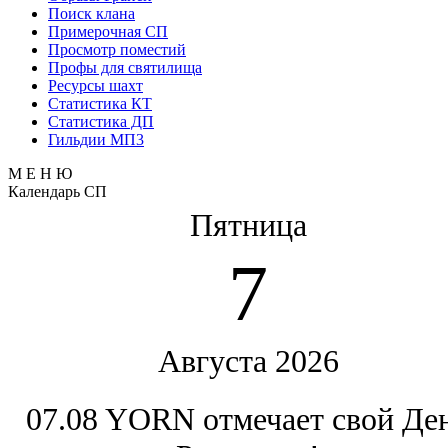
Поиск клана
Примерочная СП
Просмотр поместий
Профы для святилища
Ресурсы шахт
Статистика КТ
Статистика ДП
Гильдии МП3
М Е Н Ю
Календарь СП
Пятница
7
Августа 2026
07.08 YORN отмечает свой Де