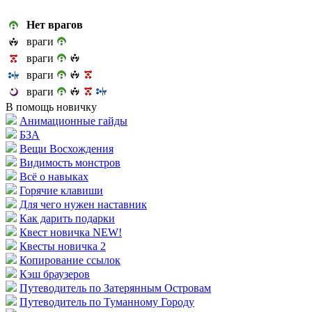
Нет врагов
враги
враги
враги
враги
В помощь новичку
Анимационные гайды
БЗА
Вещи Восхождения
Видимость монстров
Всё о навыках
Горячие клавиши
Для чего нужен наставник
Как дарить подарки
Квест новичка NEW!
Квесты новичка 2
Копирование ссылок
Кэш браузеров
Путеводитель по Затерянным Островам
Путеводитель по Туманному Городу