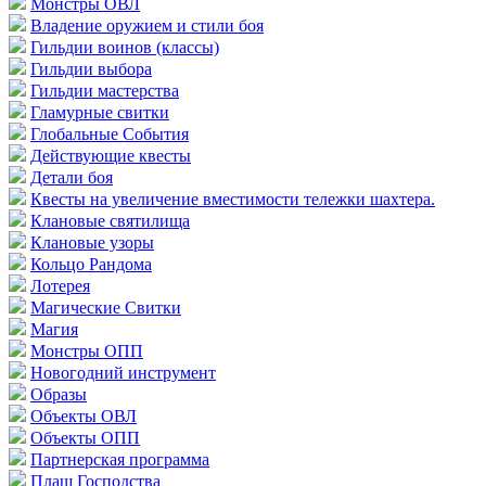
Монстры ОВЛ
Владение оружием и стили боя
Гильдии воинов (классы)
Гильдии выбора
Гильдии мастерства
Гламурные свитки
Глобальные События
Действующие квесты
Детали боя
Квесты на увеличение вместимости тележки шахтера.
Клановые святилища
Клановые узоры
Кольцо Рандома
Лотерея
Магические Свитки
Магия
Монстры ОПП
Новогодний инструмент
Образы
Объекты ОВЛ
Объекты ОПП
Партнерская программа
Плащ Господства