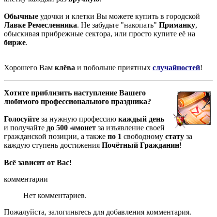
Обычные
удочки и клетки Вы можете купить в городской
Лавке Ремесленника
. Не забудьте "накопать"
Приманку
,
обыскивая прибрежные сектора, или просто купите её на
бирже
.
Хорошего Вам
клёва
и побольше приятных
случайностей
!
Хотите приблизить наступление Вашего
любимого профессионального праздника?
Голосуйте
за нужную профессию
каждый день
и получайте
до 500
монет
за изъявление своей
гражданской позиции, а также
по 1
свободному
стату
за
каждую ступень достижения
Почётный Гражданин
!
Всё зависит от Вас!
комментарии
Нет комментариев.
Пожалуйста, залогиньтесь для добавления комментария.