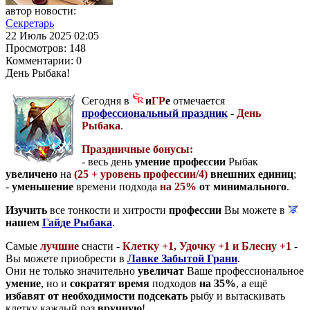
автор новости:
Секретарь
22 Июль 2025 02:05
Просмотров:
148
Комментарии:
0
День Рыбака!
Сегодня в
и
ГР
е
отмечается
профессиональный праздник
-
День
Рыбака
.
Праздничные бонусы:
- весь день
умение профессии
Рыбак
увеличено
на
(25 + уровень профессии/4)
внешних единиц
;
-
уменьшение
времени подхода
на 25%
от минимального
.
Изучить
все тонкости и хитрости
профессии
Вы можете в
нашем
Гайде Рыбака
.
Самые
лучшие
снасти -
Клетку +1, Удочку +1 и Блесну +1
-
Вы можете приобрести в
Лавке Забытой Грани
.
Они не только значительно
увеличат
Ваше профессиональное
умение
, но и
сократят время
подходов
на 35%
, а ещё
избавят от необходимости подсекать
рыбу и вытаскивать
клетку каждый раз
вручную
!