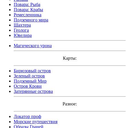
Повара: Рыба
Повара: Крабы
Ремесленника
Подземного мира
Шахтера
Геолога
Ювелира
Магического урона
Карты:
Бирюзовый остров
Зеленый остров
Подземный Мир
Остров Крови
Затерянные острова
Разное:
Локатор проф
Морские путешествия
Образы Граней