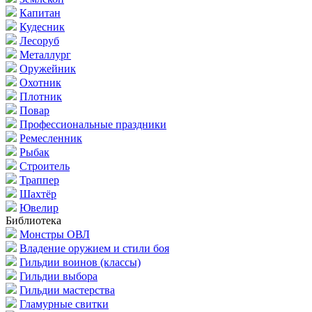
Капитан
Кудесник
Лесоруб
Металлург
Оружейник
Охотник
Плотник
Повар
Профессиональные праздники
Ремесленник
Рыбак
Строитель
Траппер
Шахтёр
Ювелир
Библиотека
Монстры ОВЛ
Владение оружием и стили боя
Гильдии воинов (классы)
Гильдии выбора
Гильдии мастерства
Гламурные свитки