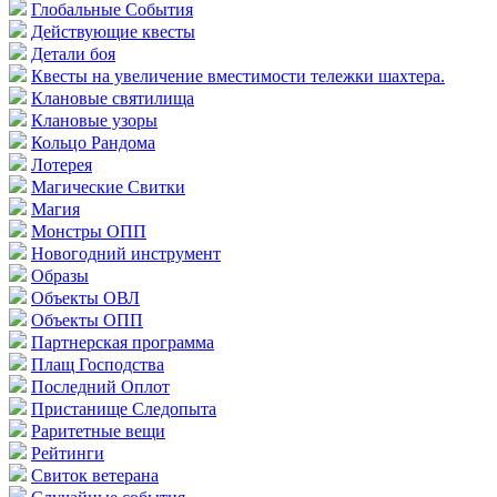
Глобальные События
Действующие квесты
Детали боя
Квесты на увеличение вместимости тележки шахтера.
Клановые святилища
Клановые узоры
Кольцо Рандома
Лотерея
Магические Свитки
Магия
Монстры ОПП
Новогодний инструмент
Образы
Объекты ОВЛ
Объекты ОПП
Партнерская программа
Плащ Господства
Последний Оплот
Пристанище Следопыта
Раритетные вещи
Рейтинги
Свиток ветерана