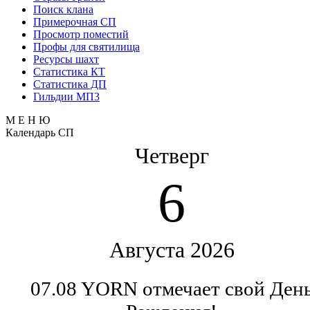
Поиск клана
Примерочная СП
Просмотр поместий
Профы для святилища
Ресурсы шахт
Статистика КТ
Статистика ДП
Гильдии МП3
М Е Н Ю
Календарь СП
Четверг
6
Августа 2026
07.08 YORN отмечает свой Ден