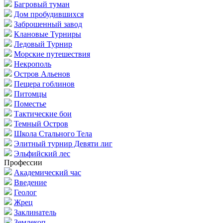
Багровый туман
Дом пробудившихся
Заброшенный завод
Клановые Турниры
Ледовый Турнир
Морские путешествия
Некрополь
Остров Альенов
Пещера гоблинов
Питомцы
Поместье
Тактические бои
Темный Остров
Школа Стального Тела
Элитный турнир Девяти лиг
Эльфийский лес
Профессии
Академический час
Введение
Геолог
Жрец
Заклинатель
Землекоп