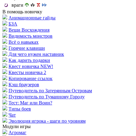
враги
В помощь новичку
Анимационные гайды
БЗА
Вещи Восхождения
Видимость монстров
Всё о навыках
Горячие клавиши
Для чего нужен наставник
Как дарить подарки
Квест новичка NEW!
Квесты новичка 2
Копирование ссылок
Кэш браузеров
Путеводитель по Затерянным Островам
Путеводитель по Туманному Городу
Тест: Маг или Воин?
Типы боев
Чат
Эволюция игрока - шаги по уровням
Модули игры
Агромаг