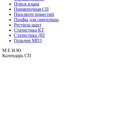
Поиск клана
Примерочная СП
Просмотр поместий
Профы для святилища
Ресурсы шахт
Статистика КТ
Статистика ДП
Гильдии МП3
М Е Н Ю
Календарь СП