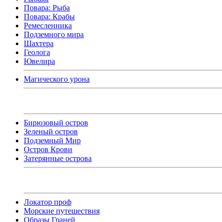
Повара: Рыба
Повара: Крабы
Ремесленника
Подземного мира
Шахтера
Геолога
Ювелира
Магического урона
Бирюзовый остров
Зеленый остров
Подземный Мир
Остров Крови
Затерянные острова
Локатор проф
Морские путешествия
Образы Граней