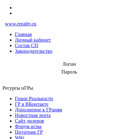
www.ereality.ru
Главная
Личный кабинет
Состав СП
Законодательство
Логин
Пароль
Ресурсы иГРы
Грани Реальности
ГР в ВКонтакте
Дополнение к ГРаням
Новостная лента
Сайт дилеров
Форум игры
Цитатник ГР
Wiki