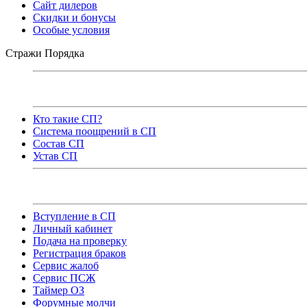
Сайт дилеров
Скидки и бонусы
Особые условия
Стражи Порядка
Кто такие СП?
Система поощрений в СП
Состав СП
Устав СП
Вступление в СП
Личный кабинет
Подача на проверку
Регистрация браков
Сервис жалоб
Сервис ПСЖ
Таймер ОЗ
Форумные молчи