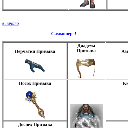
в начало
Саммонер
Диадема
Призыва
Перчатки Призыва
Ам
Посох Призыва
Кн
Доспех Призыва