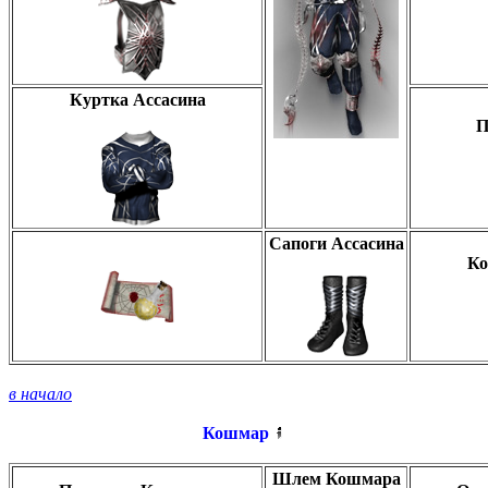
Куртка Ассасина
П
Сапоги Ассасина
Ко
в начало
Кошмар
Шлем Кошмара