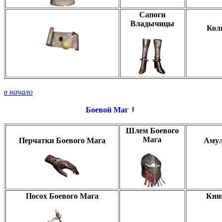
Сапоги
Владычицы
Кол
в начало
Боевой Маг
Шлем Боевого
Мага
Перчатки Боевого Мага
Амул
Посох Боевого Мага
Кни