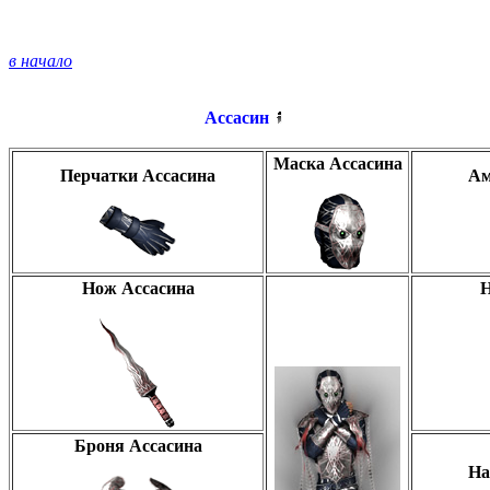
в начало
Ассасин
Маска Ассасина
Перчатки Ассасина
Ам
Нож Ассасина
Н
Броня Ассасина
На