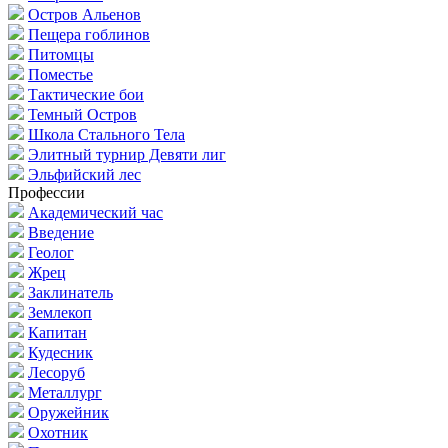
Остров Альенов
Пещера гоблинов
Питомцы
Поместье
Тактические бои
Темный Остров
Школа Стального Тела
Элитный турнир Девяти лиг
Эльфийский лес
Профессии
Академический час
Введение
Геолог
Жрец
Заклинатель
Землекоп
Капитан
Кудесник
Лесоруб
Металлург
Оружейник
Охотник