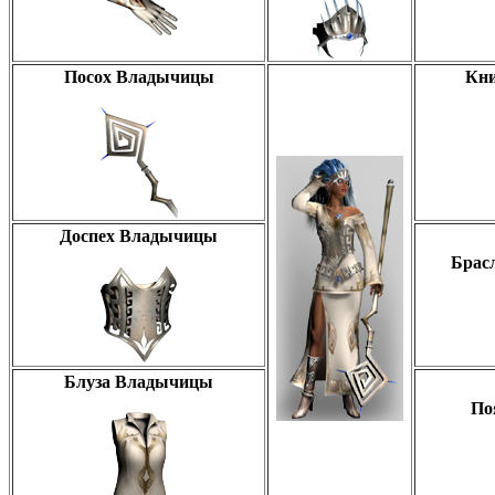
Посох Владычицы
Кн
Доспех Владычицы
Брас
Блуза Владычицы
По