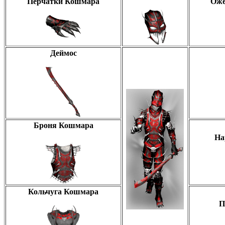
Перчатки Кошмара
Оже
Деймос
Броня Кошмара
На
Кольчуга Кошмара
П