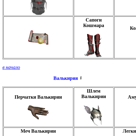
Сапоги
Кошмара
Ко
в начало
Валькирия
Шлем
Валькирии
Перчатки Валькирии
Аму
Меч Валькирии
Легки