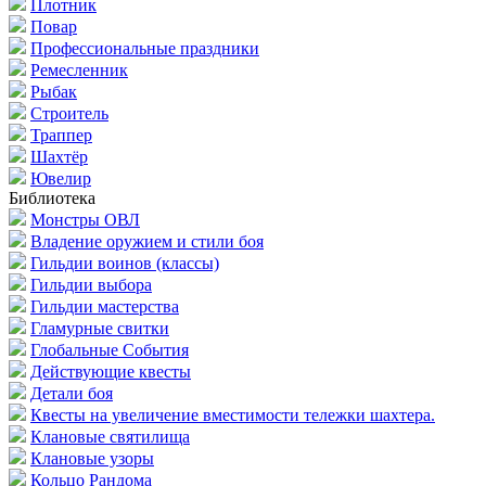
Плотник
Повар
Профессиональные праздники
Ремесленник
Рыбак
Строитель
Траппер
Шахтёр
Ювелир
Библиотека
Монстры ОВЛ
Владение оружием и стили боя
Гильдии воинов (классы)
Гильдии выбора
Гильдии мастерства
Гламурные свитки
Глобальные События
Действующие квесты
Детали боя
Квесты на увеличение вместимости тележки шахтера.
Клановые святилища
Клановые узоры
Кольцо Рандома