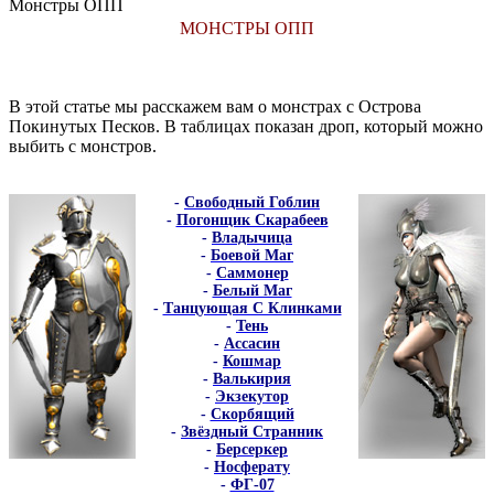
Монстры ОПП
МОНСТРЫ ОПП
В этой статье мы расскажем вам о монстрах с Острова
Покинутых Песков. В таблицах показан дроп, который можно
выбить с монстров.
-
Свободный Гоблин
-
Погонщик Скарабеев
-
Владычица
-
Боевой Маг
-
Саммонер
-
Белый Маг
-
Танцующая С Клинками
-
Тень
-
Ассасин
-
Кошмар
-
Валькирия
-
Экзекутор
-
Скорбящий
-
Звёздный Странник
-
Берсеркер
-
Носферату
-
ФГ-07