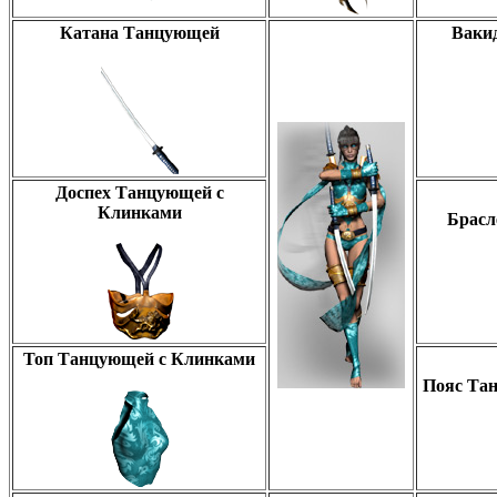
Катана Танцующей
Ваки
Доспех Танцующей с
Клинками
Брасл
Топ Танцующей с Клинками
Пояс Та