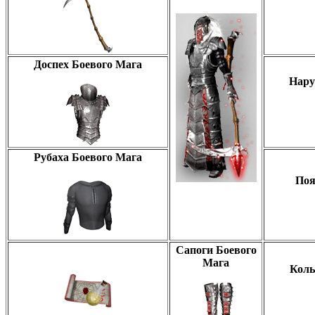
Доспех Боевого Мага
Нару
Рубаха Боевого Мага
Поя
Сапоги Боевого
Мага
Коль