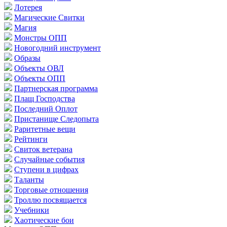
Лотерея
Магические Свитки
Магия
Монстры ОПП
Новогодний инструмент
Образы
Объекты ОВЛ
Объекты ОПП
Партнерская программа
Плащ Господства
Последний Оплот
Пристанище Следопыта
Раритетные вещи
Рейтинги
Свиток ветерана
Случайные события
Ступени в цифрах
Таланты
Торговые отношения
Троллю посвящается
Учебники
Хаотические бои