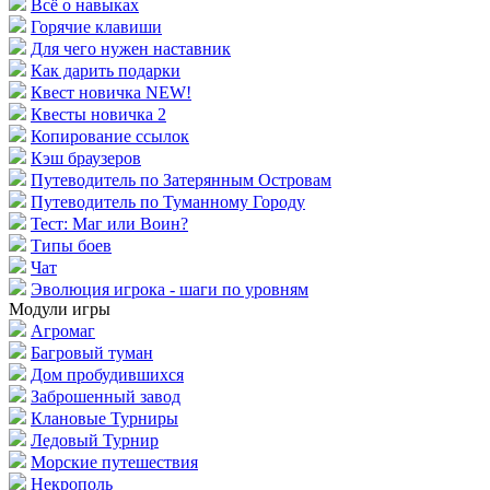
Всё о навыках
Горячие клавиши
Для чего нужен наставник
Как дарить подарки
Квест новичка NEW!
Квесты новичка 2
Копирование ссылок
Кэш браузеров
Путеводитель по Затерянным Островам
Путеводитель по Туманному Городу
Тест: Маг или Воин?
Типы боев
Чат
Эволюция игрока - шаги по уровням
Модули игры
Агромаг
Багровый туман
Дом пробудившихся
Заброшенный завод
Клановые Турниры
Ледовый Турнир
Морские путешествия
Некрополь