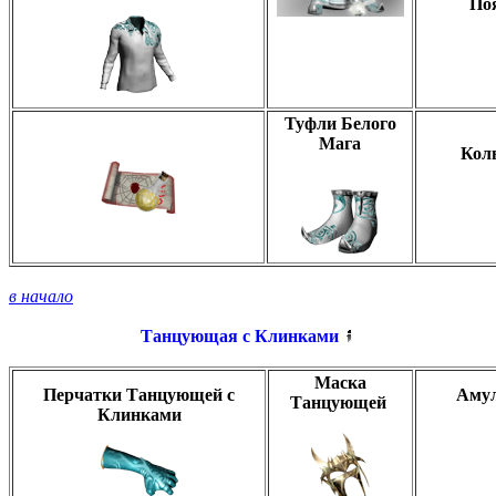
По
Туфли Белого
Мага
Кол
в начало
Танцующая с Клинками
Маска
Перчатки Танцующей с
Амул
Танцующей
Клинками