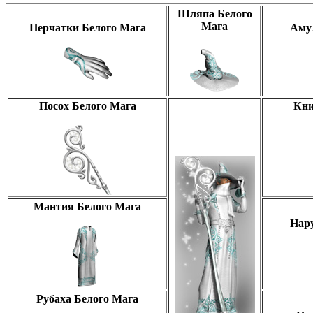
Шляпа Белого
Мага
Перчатки Белого Мага
Аму
Посох Белого Мага
Кни
Мантия Белого Мага
Нар
Рубаха Белого Мага