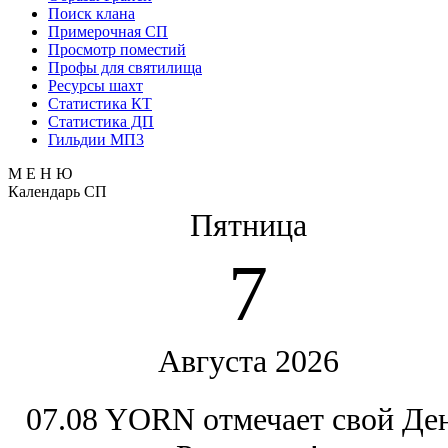
Поиск клана
Примерочная СП
Просмотр поместий
Профы для святилища
Ресурсы шахт
Статистика КТ
Статистика ДП
Гильдии МП3
М Е Н Ю
Календарь СП
Пятница
7
Августа 2026
07.08 YORN отмечает свой Де