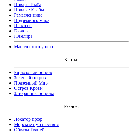
Повара: Рыба
Повара: Крабы
Ремесленника
Подземного мира
Шахтера
Геолога
Ювелира
Магического урона
Карты:
Бирюзовый остров
Зеленый остров
Подземный Мир
Остров Крови
Затерянные острова
Разное:
Локатор проф
Морские путешествия
Образы Граней