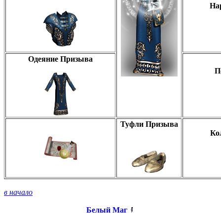
На
Одеяние Призыва
П
Туфли Призыва
Ко
в начало
Белый Маг