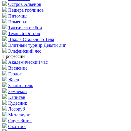
Остров Альенов
Пещера гоблинов
Питомцы
Поместье
Тактические бои
Темный Остров
Школа Стального Тела
Элитный турнир Девяти лиг
Эльфийский лес
Профессии
Академический час
Введение
Геолог
Жрец
Заклинатель
Землекоп
Капитан
Кудесник
Лесоруб
Металлург
Оружейник
Охотник