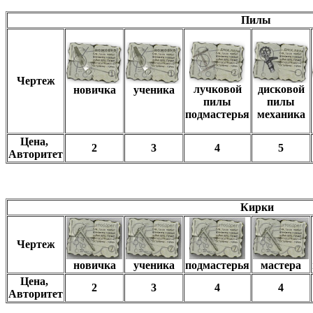
Пилы
Чертеж
лучковой
дисковой
новичка
ученика
пилы
пилы
подмастерья
механика
Цена,
2
3
4
5
Авторитет
Кирки
Чертеж
новичка
ученика
подмастерья
мастера
Цена,
2
3
4
4
Авторитет