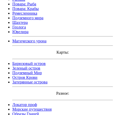
Повара: Рыба
Повара: Крабы
Ремесленника
Подземного мира
Шахтера
Геолога
Ювелира
Магического урона
Карты:
Бирюзовый остров
Зеленый остров
Подземный Мир
Остров Крови
Затерянные острова
Разное:
Локатор проф
Морские путешествия
Образы Граней