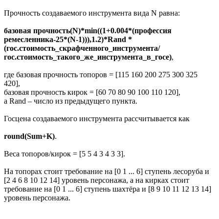
Прочность создаваемого инструмента вида N равна:
базовая прочность(N)*min((1+0.004*(профессия
ремесленника-25*(N-1))),1.2)*Rand *
(гос.стоимость_скрафченного_инструмента/
гос.стоимость_такого_же_инструмента_в_госе)
,
где базовая прочность топоров = [115 160 200 275 300 325
420],
базовая прочность кирок = [60 70 80 90 100 110 120],
а Rand – число из предыдущего пункта.
Госцена создаваемого инструмента рассчитывается как
round(Sum+K)
.
Веса топоров/кирок = [5 5 4 3 4 3 3].
На топорах стоит требование на [0 1 ... 6] ступень лесоруба и
[2 4 6 8 10 12 14] уровень персонажа, а на кирках стоит
требование на [0 1 ... 6] ступень шахтёра и [8 9 10 11 12 13 14]
уровень персонажа.