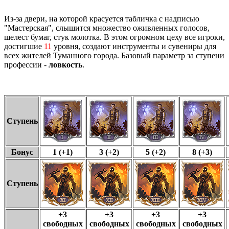
Из-за двери, на которой красуется табличка с надписью
"Мастерская", слышится множество оживленных голосов,
шелест бумаг, стук молотка. В этом огромном цеху все игроки,
достигшие
11
уровня, создают инструменты и сувениры для
всех жителей Туманного города. Базовый параметр за ступени
профессии -
ловкость
.
Ступень
Бонус
1 (+1)
3 (+2)
5 (+2)
8 (+3)
Ступень
+3
+3
+3
+3
свободных
свободных
свободных
свободных