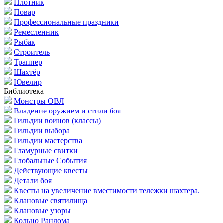
Плотник
Повар
Профессиональные праздники
Ремесленник
Рыбак
Строитель
Траппер
Шахтёр
Ювелир
Библиотека
Монстры ОВЛ
Владение оружием и стили боя
Гильдии воинов (классы)
Гильдии выбора
Гильдии мастерства
Гламурные свитки
Глобальные События
Действующие квесты
Детали боя
Квесты на увеличение вместимости тележки шахтера.
Клановые святилища
Клановые узоры
Кольцо Рандома