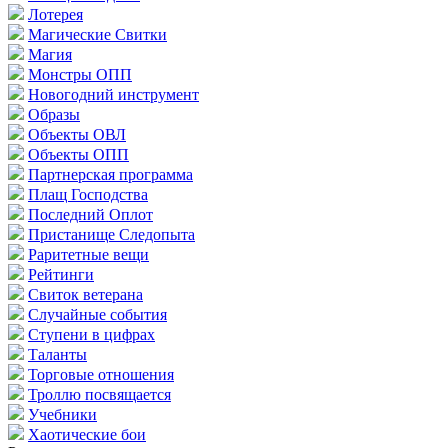
Лотерея
Магические Свитки
Магия
Монстры ОПП
Новогодний инструмент
Образы
Объекты ОВЛ
Объекты ОПП
Партнерская программа
Плащ Господства
Последний Оплот
Пристанище Следопыта
Раритетные вещи
Рейтинги
Свиток ветерана
Случайные события
Ступени в цифрах
Таланты
Торговые отношения
Троллю посвящается
Учебники
Хаотические бои