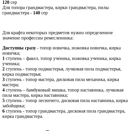
120
сер
Для топора грандмастера, кирки грандмастера, пилы
грандмастера -
140
сер
Для крафта некоторых предметов нужно определенное
значение профессии ремесленника:
Доступны сразу
- топор новичка, ножовка новичка, кирка
новичка;
1
ступень – факел, топор ученика, ножовка ученика, кирка
ученика;
2
ступень - топор подмастерья, лучковая пила подмастерья,
кирка подмастерья;
3
ступень - топор мастера, дисковая пила механика, кирка
мастера;
4
ступень – бамбуковый мишка, топор наставника, лучковая
пила мастера, кирка наставника;
5
ступень - топор лесничего, дисковая пила наставника, кирка
забойщика;
6
ступень - топор грандмастера, дисковая пила грандмастера,
кирка грандмастера.