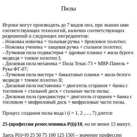
Пилы
Игроки могут производить до 7 видов пил, при знании ими
соответствующих технологий, наличии соответствующих
разрешений и следующих ингредиентов:
- Ножовка новичка = тильевая ручка + бронзовое полотно;
- Ножовка ученика = эзацевая ручка + стальное полотно;
- Лучковая пила подмастерья = эдровые планки + жила бурого
медведя + тонкое полотно I;
- Дисковая пила механика = Пила Техас-73 + МВР-Панель +
Рука ФГ-07;
- Лучковая пила мастера = баккатовые планки + жила белого
медведя + тонкое полотно II;
- Дисковая пила наставника = двигатель сгорания + банка с
топливом + стальной диск + стальные части пилы;
- Дисковая пила грандмастера = двигатель сгорания + банка с
топливом + мифриловый диск + мифриловые части пилы.
Процесс создания пилы вида i (i = 1, 2 ,…, 7) длится:
25-(профессия ремесленника-Р(i))/10
, но не менее 15 минут.
Здесь Р(i)=[0 25 50 75 100 125 150] – значение профессии