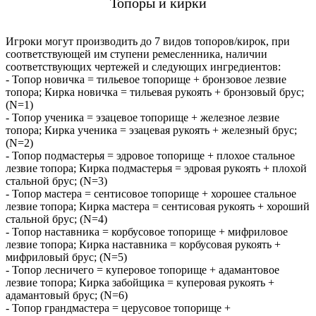
Топоры и кирки
Игроки могут производить до 7 видов топоров/кирок, при
соответствующей им ступени ремесленника, наличии
соответствующих чертежей и следующих ингредиентов:
- Топор новичка = тильевое топорище + бронзовое лезвие
топора; Кирка новичка = тильевая рукоять + бронзовый брус;
(N=1)
- Топор ученика = эзацевое топорище + железное лезвие
топора; Кирка ученика = эзацевая рукоять + железный брус;
(N=2)
- Топор подмастерья = эдровое топорище + плохое стальное
лезвие топора; Кирка подмастерья = эдровая рукоять + плохой
стальной брус; (N=3)
- Топор мастера = сентисовое топорище + хорошее стальное
лезвие топора; Кирка мастера = сентисовая рукоять + хороший
стальной брус; (N=4)
- Топор наставника = корбусовое топорище + мифриловое
лезвие топора; Кирка наставника = корбусовая рукоять +
мифриловый брус; (N=5)
- Топор лесничего = куперовое топорище + адамантовое
лезвие топора; Кирка забойщика = куперовая рукоять +
адамантовый брус; (N=6)
- Топор грандмастера = церусовое топорище +