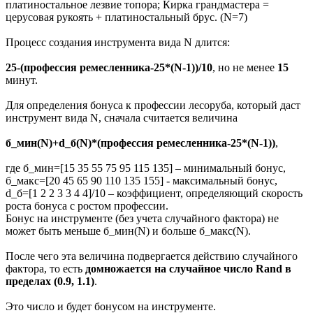
платиностальное лезвие топора; Кирка грандмастера =
церусовая рукоять + платиностальный брус. (N=7)
Процесс создания инструмента вида N длится:
25-(профессия ремесленника-25*(N-1))/10
, но не менее
15
минут.
Для определения бонуса к профессии лесоруба, который даст
инструмент вида N, сначала считается величина
б_мин(N)+d_б(N)*(профессия ремесленника-25*(N-1))
,
где б_мин=[15 35 55 75 95 115 135] – минимальный бонус,
б_макс=[20 45 65 90 110 135 155] - максимальный бонус,
d_б=[1 2 2 3 3 4 4]/10 – коэффициент, определяющий скорость
роста бонуса с ростом профессии.
Бонус на инструменте (без учета случайного фактора) не
может быть меньше б_мин(N) и больше б_макс(N).
После чего эта величина подвергается действию случайного
фактора, то есть
домножается на случайное число Rand в
пределах (0.9, 1.1)
.
Это число и будет бонусом на инструменте.