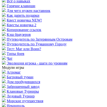
Всё о навыках
Горячие клавиши
Для чего нужен наставник
Как дарить подарки
Квест новичка NEW!
Квесты новичка 2
Копирование ссылок
Кэш браузеров
Путеводитель по Затерянным Островам
Путеводитель по Туманному Городу
Тест: Маг или Воин?
Типы боев
Чат
Эволюция игрока - шаги по уровням
Модули игры
Агромаг
Багровый туман
Дом пробудившихся
Заброшенный завод
Клановые Турниры
Ледовый Турнир
Морские путешествия
Некрополь