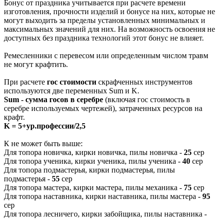
Бонус от праздника учитывается при расчете времени
изготовления, прочности изделий и бонусе на них, которые не
могут выходить за пределы установленных минимальных и
максимальных значений для них. На возможность освоения не
доступных без праздника технологий этот бонус не влияет.
Ремесленники с перевесом или определенным числом травм
не могут крафтить.
При расчете
гос стоимости
скрафченных инструментов
используются две переменных Sum и K.
Sum - сумма госов в серебре
(включая гос стоимость в
серебре используемых чертежей), затраченных ресурсов на
крафт.
K = 5+ур.профессии/2,5
К не может быть выше:
Для топора новичка, кирки новичка, пилы новичка -
25
сер
Для топора ученика, кирки ученика, пилы ученика -
40
сер
Для топора подмастерья, кирки подмастерья, пилы
подмастерья -
55
сер
Для топора мастера, кирки мастера, пилы механика -
75
сер
Для топора наставника, кирки наставника, пилы мастера -
95
сер
Для топора лесничего, кирки забойщика, пилы наставника -