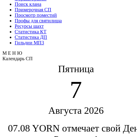
Поиск клана
Примерочная СП
Просмотр поместий
Профы для святилища
Ресурсы шахт
Статистика КТ
Статистика ДП
Гильдии МП3
М Е Н Ю
Календарь СП
Пятница
7
Августа 2026
07.08 YORN отмечает свой Де