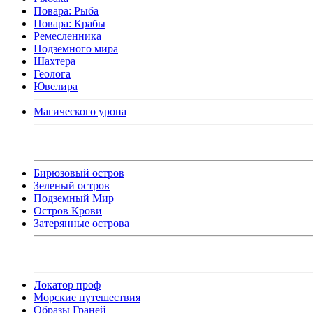
Повара: Рыба
Повара: Крабы
Ремесленника
Подземного мира
Шахтера
Геолога
Ювелира
Магического урона
Бирюзовый остров
Зеленый остров
Подземный Мир
Остров Крови
Затерянные острова
Локатор проф
Морские путешествия
Образы Граней