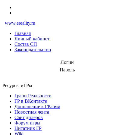
www.ereality.ru
Главная
Личный кабинет
Состав СП
Законодательство
Логин
Пароль
Ресурсы иГРы
Грани Реальности
ГР в ВКонтакте
Дополнение к ГРаням
Новостная лента
Сайт дилеров
Форум игры
Цитатник ГР
Wiki