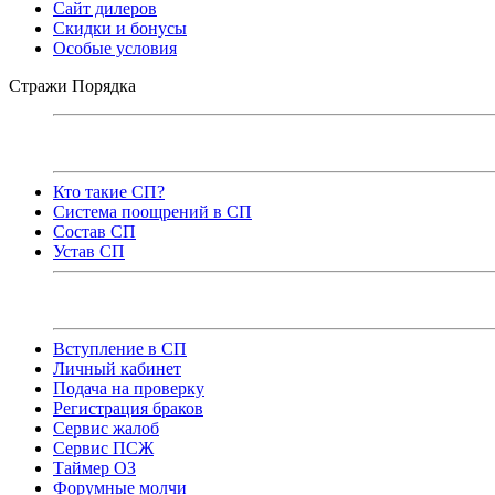
Сайт дилеров
Скидки и бонусы
Особые условия
Стражи Порядка
Кто такие СП?
Система поощрений в СП
Состав СП
Устав СП
Вступление в СП
Личный кабинет
Подача на проверку
Регистрация браков
Сервис жалоб
Сервис ПСЖ
Таймер ОЗ
Форумные молчи