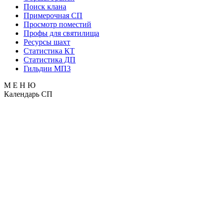
Поиск клана
Примерочная СП
Просмотр поместий
Профы для святилища
Ресурсы шахт
Статистика КТ
Статистика ДП
Гильдии МП3
М Е Н Ю
Календарь СП