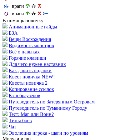
враги
враги
В помощь новичку
Анимационные гайды
БЗА
Вещи Восхождения
Видимость монстров
Всё о навыках
Горячие клавиши
Для чего нужен наставник
Как дарить подарки
Квест новичка NEW!
Квесты новичка 2
Копирование ссылок
Кэш браузеров
Путеводитель по Затерянным Островам
Путеводитель по Туманному Городу
Тест: Маг или Воин?
Типы боев
Чат
Эволюция игрока - шаги по уровням
Модули игры