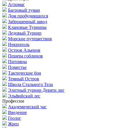
Агромаг
Багровый туман
Дом пробудившихся
Заброшенный завод
Клановые Турниры
Ледовый Турнир
Морские путешествия
Некрополь
Остров Альенов
Пещера гоблинов
Питомцы
Поместье
Тактические бои
Темный Остров
Школа Стального Тела
Элитный турнир Девяти лиг
Эльфийский лес
Профессии
Академический час
Введение
Геолог
Жрец