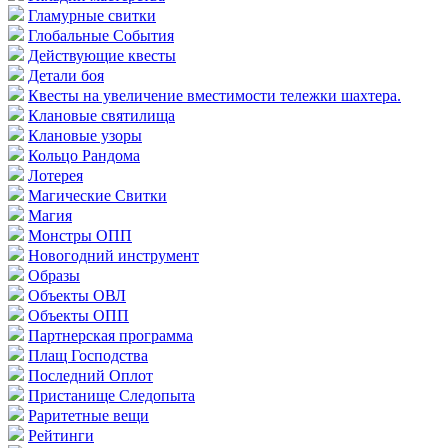
Гламурные свитки
Глобальные События
Действующие квесты
Детали боя
Квесты на увеличение вместимости тележки шахтера.
Клановые святилища
Клановые узоры
Кольцо Рандома
Лотерея
Магические Свитки
Магия
Монстры ОПП
Новогодний инструмент
Образы
Объекты ОВЛ
Объекты ОПП
Партнерская программа
Плащ Господства
Последний Оплот
Пристанище Следопыта
Раритетные вещи
Рейтинги