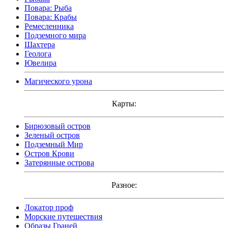
Повара: Рыба
Повара: Крабы
Ремесленника
Подземного мира
Шахтера
Геолога
Ювелира
Магического урона
Карты:
Бирюзовый остров
Зеленый остров
Подземный Мир
Остров Крови
Затерянные острова
Разное:
Локатор проф
Морские путешествия
Образы Граней