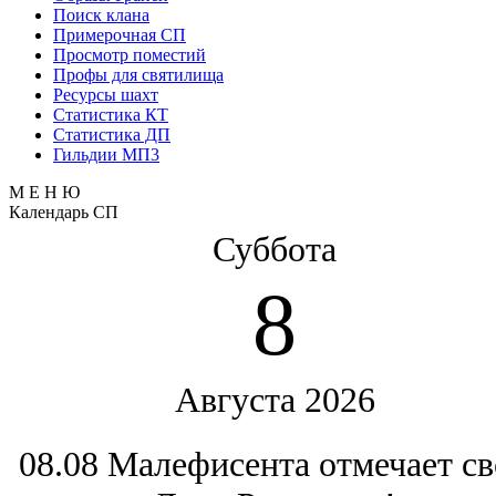
Поиск клана
Примерочная СП
Просмотр поместий
Профы для святилища
Ресурсы шахт
Статистика КТ
Статистика ДП
Гильдии МП3
М Е Н Ю
Календарь СП
Суббота
8
Августа 2026
08.08 Малефисента отмечает с