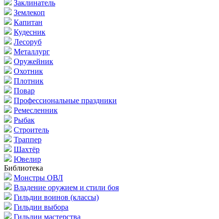
Заклинатель
Землекоп
Капитан
Кудесник
Лесоруб
Металлург
Оружейник
Охотник
Плотник
Повар
Профессиональные праздники
Ремесленник
Рыбак
Строитель
Траппер
Шахтёр
Ювелир
Библиотека
Монстры ОВЛ
Владение оружием и стили боя
Гильдии воинов (классы)
Гильдии выбора
Гильдии мастерства